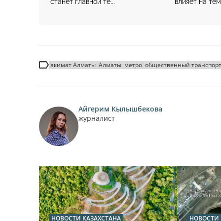
станет главной те...
влияет на тем
акимат Алматы
Алматы
метро
общественный транспор
Айгерим Кылышбекова
журналист
НОВОСТИ КАЗАХСТАНА
НОВОСТИ 