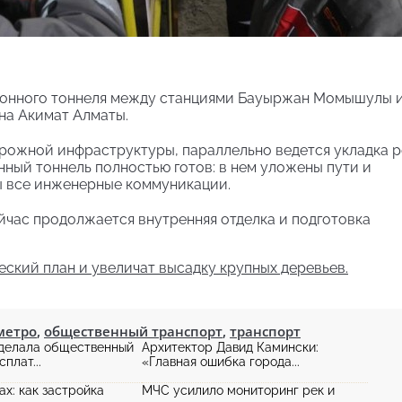
егонного тоннеля между станциями Бауыржан Момышулы 
на Акимат Алматы.
рожной инфраструктуры, параллельно ведется укладка 
ный тоннель полностью готов: в нем уложены пути и
ы все инженерные коммуникации.
ейчас продолжается внутренняя отделка и подготовка
ский план и увеличат высадку крупных деревьев.
метро
,
общественный транспорт
,
транспорт
сделала общественный
Архитектор Давид Камински:
плат...
«Главная ошибка города...
ах: как застройка
МЧС усилило мониторинг рек и