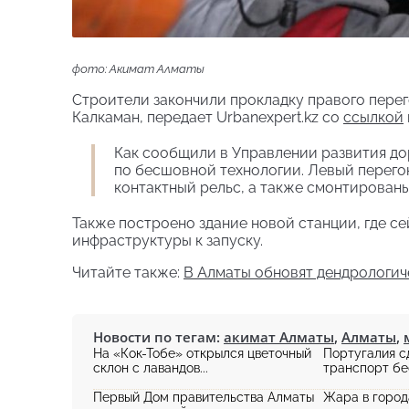
фото: Акимат Алматы
Строители закончили прокладку правого пер
Калкаман, передает Urbanexpert.kz со
ссылкой
Как сообщили в Управлении развития до
по бесшовной технологии. Левый перегон
контактный рельс, а также смонтирован
Также построено здание новой станции, где с
инфраструктуры к запуску.
Читайте также:
В Алматы обновят дендрологиче
Новости по тегам:
акимат Алматы
,
Алматы
,
На «Кок-Тобе» открылся цветочный
Португалия 
склон с лавандов...
транспорт бес
Первый Дом правительства Алматы
Жара в город