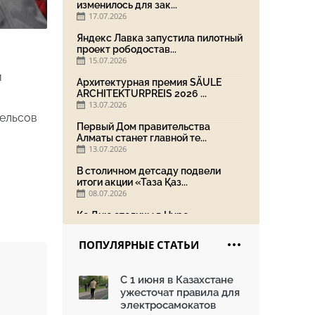
изменилось для зак...
17.07.2026
Яндекс Лавка запустила пилотный
проект рободостав...
15.07.2026
и
Архитектурная премия SÄULE
ARCHITEKTURPREIS 2026 ...
13.07.2026
рельсов
Первый Дом правительства
Алматы станет главной те...
13.07.2026
В столичном детсаду подвели
итоги акции «Таза Қаз...
08.07.2026
Ко Дню столицы в Нуре
благоустроили шесть обществ...
06.07.2026
ПОПУЛЯРНЫЕ СТАТЬИ
Жара в городах: как застройка
влияет на температу...
С 1 июня в Казахстане
03.07.2026
ужесточат правила для
МЧС усилило мониторинг рек и
электросамокатов