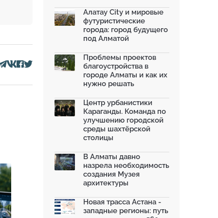
моренных озер после ...
02.07.2026
Алатау City и мировые
футуристические
На общественных слушаниях
города: город будущего
представили экологическ...
под Алматой
30.06.2026
На слушаниях по корректировке
Проблемы проектов
СЭО Генплана Алматы...
благоустройства в
30.06.2026
городе Алматы и как их
нужно решать
130-летняя Майская роща в
Таразе станет экопарком...
22.06.2026
Центр урбанистики
Караганды. Команда по
По улице Саина в Алматы с 20
улучшению городской
июня заработает авто...
среды шахтёрской
19.06.2026
столицы
В Казахстане объявили конкурс
романов о городах с...
В Алматы давно
18.06.2026
назрела необходимость
создания Музея
архитектуры
Новая трасса Астана -
западные регионы: путь