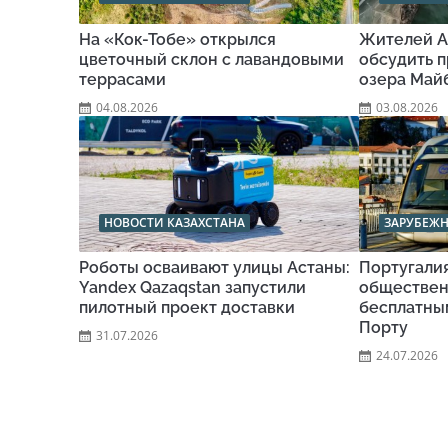
На «Кок-Тобе» открылся
Жителей А
цветочный склон с лавандовыми
обсудить п
террасами
озера Май
04.08.2026
03.08.2026
НОВОСТИ КАЗАХСТАНА
ЗАРУБЕЖ
Роботы осваивают улицы Астаны:
Португали
Yandex Qazaqstan запустили
обществен
пилотный проект доставки
бесплатны
Порту
31.07.2026
24.07.2026