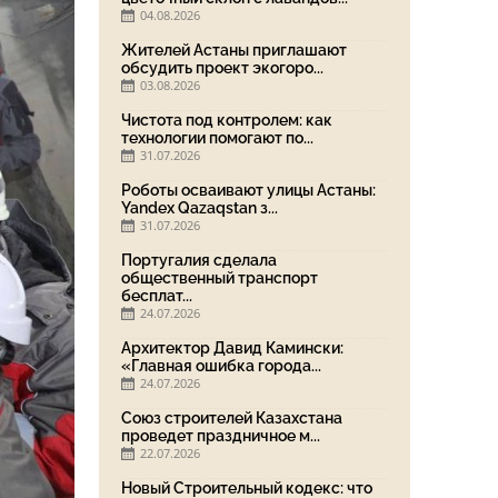
04.08.2026
Жителей Астаны приглашают
обсудить проект экогоро...
03.08.2026
Чистота под контролем: как
технологии помогают по...
31.07.2026
Роботы осваивают улицы Астаны:
Yandex Qazaqstan з...
31.07.2026
Португалия сделала
общественный транспорт
бесплат...
24.07.2026
Архитектор Давид Камински:
«Главная ошибка города...
24.07.2026
Союз строителей Казахстана
проведет праздничное м...
22.07.2026
Новый Строительный кодекс: что