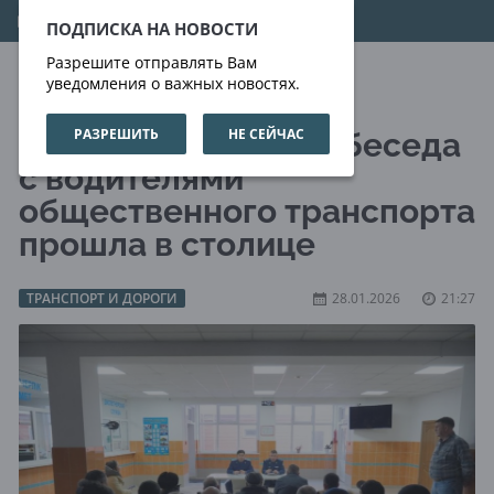
06.08.2026
13:06:23
ПОДПИСКА НА НОВОСТИ
Разрешите отправлять Вам
уведомления о важных новостях.
РАЗРЕШИТЬ
НЕ СЕЙЧАС
Профилактическая беседа
с водителями
общественного транспорта
прошла в столице
ТРАНСПОРТ И ДОРОГИ
28.01.2026
21:27