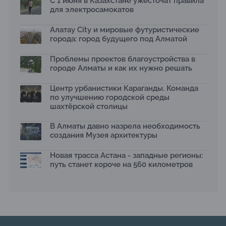
С 1 июня в Казахстане ужесточат правила
для электросамокатов
Первый Дом правительства Алматы станет главной
темой новой выставки в «Целинном»
13.07.2026
Алатау City и мировые футуристические
города: город будущего под Алматой
В столичном детсаду подвели итоги акции «Таза
Қазақстан»: воспитанники подарили вторую жизнь
Проблемы проектов благоустройства в
отходам
08.07.2026
городе Алматы и как их нужно решать
Ко Дню столицы в Нуре благоустроили шесть
Центр урбанистики Караганды. Команда
общественных пространств
по улучшению городской среды
06.07.2026
шахтёрской столицы
Жара в городах: как застройка влияет на
температуру и здоровье людей
В Алматы давно назрела необходимость
03.07.2026
создания Музея архитектуры
МЧС усилило мониторинг рек и моренных озер после
сильных дождей в горах Алматы
Новая трасса Астана - западные регионы:
02.07.2026
путь станет короче на 560 километров
На общественных слушаниях представили
экологическую стратегию развития Алматы до 2040
года
30.06.2026
На слушаниях по корректировке СЭО Генплана
Алматы обсудили меры по снижению транспортных