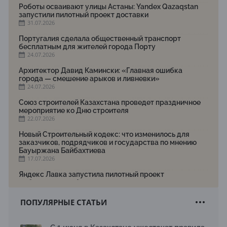
Роботы осваивают улицы Астаны: Yandex Qazaqstan
запустили пилотный проект доставки
31.07.2026
Португалия сделала общественный транспорт
бесплатным для жителей города Порту
24.07.2026
Архитектор Давид Камински: «Главная ошибка
города — смешение арыков и ливневки»
24.07.2026
Союз строителей Казахстана проведет праздничное
мероприятие ко Дню строителя
22.07.2026
Новый Строительный кодекс: что изменилось для
заказчиков, подрядчиков и государства по мнению
Бауыржана Байбахтиева
17.07.2026
Яндекс Лавка запустила пилотный проект
рободоставки в Астане
15.07.2026
ПОПУЛЯРНЫЕ СТАТЬИ
Архитектурная премия SÄULE ARCHITEKTURPREIS
2026 принимает заявки до 31 июля
13.07.2026