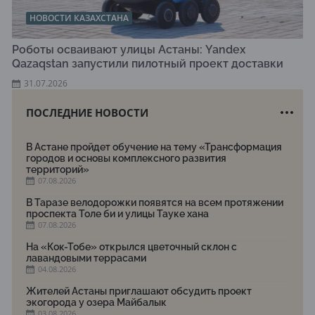
НОВОСТИ КАЗАХСТАНА
Роботы осваивают улицы Астаны: Yandex
Qazaqstan запустили пилотный проект доставки
31.07.2026
ПОСЛЕДНИЕ НОВОСТИ
В Астане пройдет обучение на тему «Трансформация
городов и основы комплексного развития
территорий»
07.08.2026
В Таразе велодорожки появятся на всем протяжении
проспекта Толе би и улицы Тауке хана
07.08.2026
На «Кок-Тобе» открылся цветочный склон с
лавандовыми террасами
04.08.2026
Жителей Астаны приглашают обсудить проект
экогорода у озера Майбалык
03.08.2026