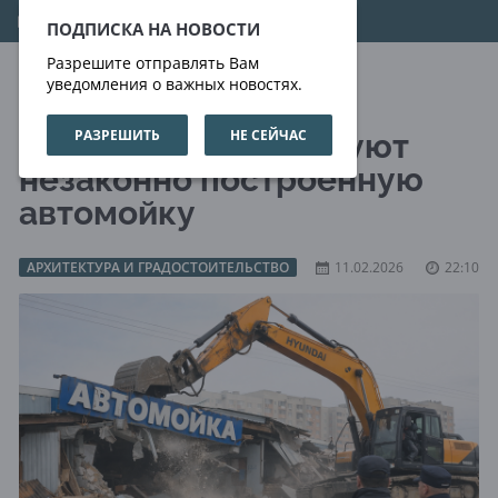
08.08.2026
12:02:01
ПОДПИСКА НА НОВОСТИ
Разрешите отправлять Вам
уведомления о важных новостях.
РАЗРЕШИТЬ
НЕ СЕЙЧАС
В Алматы демонтируют
незаконно построенную
автомойку
АРХИТЕКТУРА И ГРАДОСТОИТЕЛЬСТВО
11.02.2026
22:10