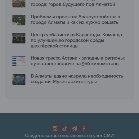
15.07.2026
города: город будущего под Алматой
Архитектурная премия SÄULE ARCHITEKTURPREIS
Проблемы проектов благоустройства в
2026 принимает заявки до 31 июля
13.07.2026
городе Алматы и как их нужно решать
Первый Дом правительства Алматы станет главной
Центр урбанистики Караганды. Команда
темой новой выставки в «Целинном»
по улучшению городской среды
13.07.2026
шахтёрской столицы
В столичном детсаду подвели итоги акции «Таза
Қазақстан»: воспитанники подарили вторую жизнь
Новая трасса Астана - западные регионы:
отходам
путь станет короче на 560 километров
08.07.2026
Ко Дню столицы в Нуре благоустроили шесть
В Алматы давно назрела необходимость
общественных пространств
создания Музея архитектуры
06.07.2026
Жара в городах: как застройка влияет на
температуру и здоровье людей
03.07.2026
МЧС усилило мониторинг рек и моренных озер после
сильных дождей в горах Алматы
02.07.2026
На общественных слушаниях представили
Свидетельство о постановке на учет СМИ