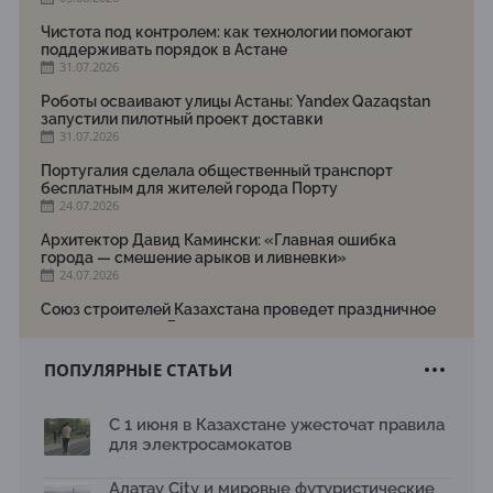
Чистота под контролем: как технологии помогают
поддерживать порядок в Астане
31.07.2026
Роботы осваивают улицы Астаны: Yandex Qazaqstan
запустили пилотный проект доставки
31.07.2026
Португалия сделала общественный транспорт
бесплатным для жителей города Порту
24.07.2026
Архитектор Давид Камински: «Главная ошибка
города — смешение арыков и ливневки»
24.07.2026
Союз строителей Казахстана проведет праздничное
мероприятие ко Дню строителя
22.07.2026
ПОПУЛЯРНЫЕ СТАТЬИ
Новый Строительный кодекс: что изменилось для
заказчиков, подрядчиков и государства по мнению
Бауыржана Байбахтиева
С 1 июня в Казахстане ужесточат правила
17.07.2026
для электросамокатов
Яндекс Лавка запустила пилотный проект
рободоставки в Астане
Алатау City и мировые футуристические