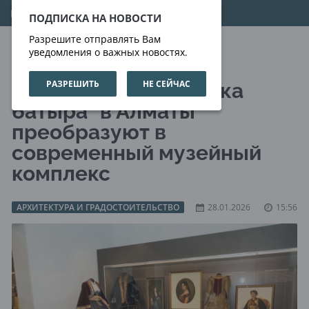
09.08.2026
20:30:24
ПОДПИСКА НА НОВОСТИ
Разрешите отправлять Вам
уведомления о важных новостях.
РАЗРЕШИТЬ
НЕ СЕЙЧАС
Мавзолей "Райымбека
батыра" в Алматы
преобразуют в
современный музейный
комплекс
АРХИТЕКТУРА И ГРАДОСТОИТЕЛЬСТВО
28.01.2026
15:56