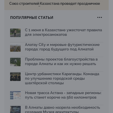
Союз строителей Казахстана проведет праздничное
мероприятие ко Дню строителя
22.07.2026
ПОПУЛЯРНЫЕ СТАТЬИ
Новый Строительный кодекс: что изменилось для
заказчиков, подрядчиков и государства по мнению
Бауыржана Байбахтиева
С 1 июня в Казахстане ужесточат правила
17.07.2026
для электросамокатов
Яндекс Лавка запустила пилотный проект
рободоставки в Астане
Алатау City и мировые футуристические
15.07.2026
города: город будущего под Алматой
Архитектурная премия SÄULE ARCHITEKTURPREIS
Проблемы проектов благоустройства в
2026 принимает заявки до 31 июля
13.07.2026
городе Алматы и как их нужно решать
Первый Дом правительства Алматы станет главной
Центр урбанистики Караганды. Команда
темой новой выставки в «Целинном»
по улучшению городской среды
13.07.2026
шахтёрской столицы
В столичном детсаду подвели итоги акции «Таза
Қазақстан»: воспитанники подарили вторую жизнь
Новая трасса Астана - западные регионы:
отходам
путь станет короче на 560 километров
08.07.2026
Ко Дню столицы в Нуре благоустроили шесть
В Алматы давно назрела необходимость
общественных пространств
создания Музея архитектуры