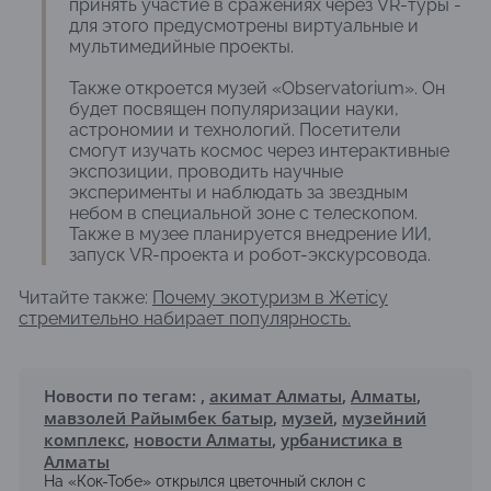
принять участие в сражениях через VR-туры -
для этого предусмотрены виртуальные и
мультимедийные проекты.
Также откроется музей «Observatorium». Он
будет посвящен популяризации науки,
астрономии и технологий. Посетители
смогут изучать космос через интерактивные
экспозиции, проводить научные
эксперименты и наблюдать за звездным
небом в специальной зоне с телескопом.
Также в музее планируется внедрение ИИ,
запуск VR-проекта и робот-экскурсовода.
Читайте также:
Почему экотуризм в Жетісу
стремительно набирает популярность.
Новости по тегам:
,
акимат Алматы
,
Алматы
,
мавзолей Райымбек батыр
,
музей
,
музейний
комплекс
,
новости Алматы
,
урбанистика в
Алматы
На «Кок-Тобе» открылся цветочный склон с