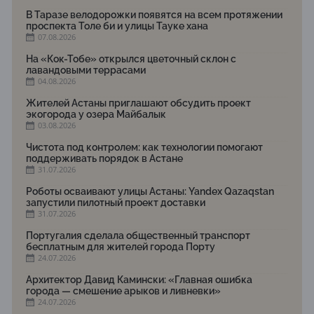
В Таразе велодорожки появятся на всем протяжении
проспекта Толе би и улицы Тауке хана
07.08.2026
На «Кок-Тобе» открылся цветочный склон с
лавандовыми террасами
04.08.2026
Жителей Астаны приглашают обсудить проект
экогорода у озера Майбалык
03.08.2026
Чистота под контролем: как технологии помогают
поддерживать порядок в Астане
31.07.2026
Роботы осваивают улицы Астаны: Yandex Qazaqstan
запустили пилотный проект доставки
31.07.2026
Португалия сделала общественный транспорт
бесплатным для жителей города Порту
24.07.2026
Архитектор Давид Камински: «Главная ошибка
города — смешение арыков и ливневки»
24.07.2026