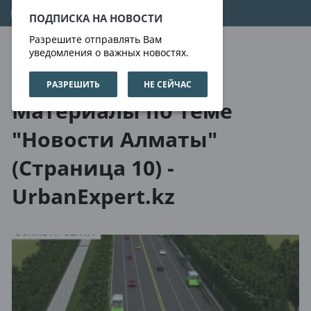
07.08.2026
22:03:03
ПОДПИСКА НА НОВОСТИ
Разрешите отправлять Вам
уведомления о важных новостях.
РАЗРЕШИТЬ
НЕ СЕЙЧАС
О нас
Метки
Материалы по теме
"Новости Алматы"
(Страница 10) -
UrbanExpert.kz