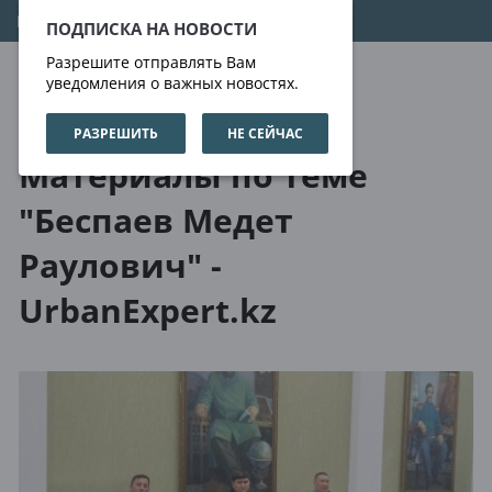
08.08.2026
02:09:56
ПОДПИСКА НА НОВОСТИ
Разрешите отправлять Вам
уведомления о важных новостях.
РАЗРЕШИТЬ
НЕ СЕЙЧАС
О нас
Метки
Материалы по теме
"Беспаев Медет
Раулович" -
UrbanExpert.kz