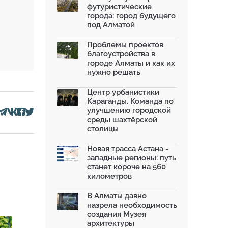
футуристические
Жара в городах: как застройка
города: город будущего
влияет на температу...
под Алматой
03.07.2026
МЧС усилило мониторинг рек и
Проблемы проектов
моренных озер после ...
благоустройства в
02.07.2026
городе Алматы и как их
нужно решать
На общественных слушаниях
представили экологическ...
30.06.2026
Центр урбанистики
Караганды. Команда по
На слушаниях по корректировке
улучшению городской
СЭО Генплана Алматы...
среды шахтёрской
30.06.2026
столицы
130-летняя Майская роща в
Таразе станет экопарком...
Новая трасса Астана -
22.06.2026
западные регионы: путь
станет короче на 560
километров
В Алматы давно
назрела необходимость
создания Музея
архитектуры