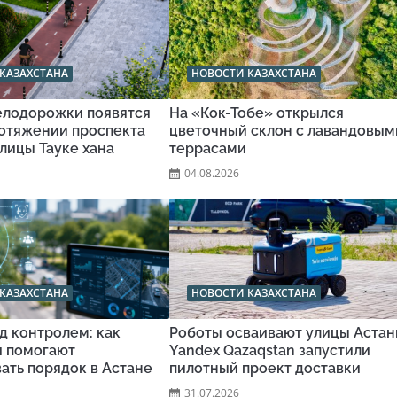
КАЗАХСТАНА
НОВОСТИ КАЗАХСТАНА
велодорожки появятся
На «Кок-Тобе» открылся
ротяжении проспекта
цветочный склон с лавандовым
улицы Тауке хана
террасами
04.08.2026
КАЗАХСТАНА
НОВОСТИ КАЗАХСТАНА
д контролем: как
Роботы осваивают улицы Астан
и помогают
Yandex Qazaqstan запустили
ать порядок в Астане
пилотный проект доставки
31.07.2026