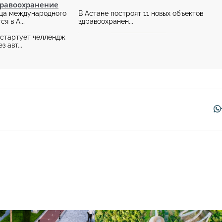
дравоохранение
ица международного
В Астане построят 11 новых объектов
я в А...
здравоохранен...
 стартует челлендж
 авт...