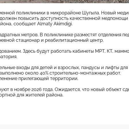
менной поликлиники в микрорайоне Шугыла. Новый мед
и должен повысить доступность качественной медпомощи
она, сообщает Almaty Akimdigi.
вадратных метров. В поликлинике разместят отделения пе
дневной стационар и реабилитационный центр.
ванием. Здесь будут работать кабинеты МРТ, КТ, мамм
ратория.
льные входы для детей и взрослых, пандусы и лифты для
выполнено около 40% строительно-монтажных работ.
еленение прилегающей территории.
ют в ноябре 2026 года. Ожидается, что новый объект сд
ортной для жителей района.