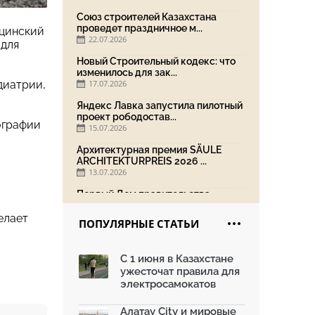
Союз строителей Казахстана
проведет праздничное м...
ицинский
22.07.2026
 для
Новый Строительный кодекс: что
изменилось для зак...
диатрии,
17.07.2026
Яндекс Лавка запустила пилотный
проект рободостав...
ографии
15.07.2026
Архитектурная премия SÄULE
ARCHITEKTURPREIS 2026 ...
13.07.2026
Первый Дом правительства
Алматы станет главной те...
13.07.2026
елает
ПОПУЛЯРНЫЕ СТАТЬИ
В столичном детсаду подвели
итоги акции «Таза Қаз...
С 1 июня в Казахстане
08.07.2026
ужесточат правила для
Ко Дню столицы в Нуре
электросамокатов
благоустроили шесть обществ...
06.07.2026
Алатау City и мировые