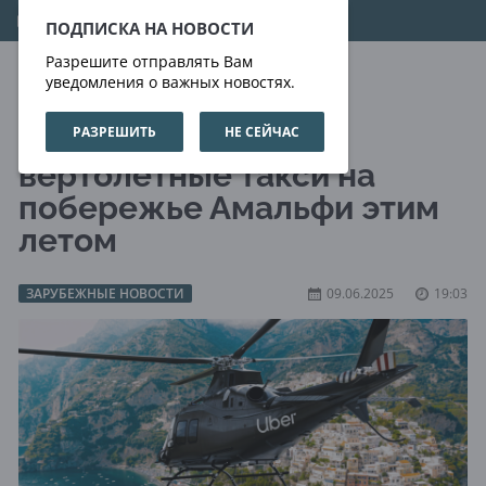
09.08.2026
01:19:02
ПОДПИСКА НА НОВОСТИ
Разрешите отправлять Вам
уведомления о важных новостях.
РАЗРЕШИТЬ
НЕ СЕЙЧАС
Uber запускает
вертолетные такси на
побережье Амальфи этим
летом
ЗАРУБЕЖНЫЕ НОВОСТИ
09.06.2025
19:03