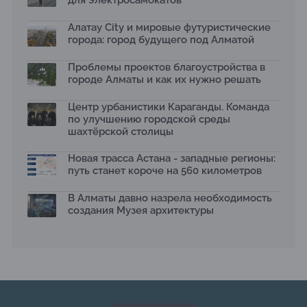
для электросамокатов
Яндекс Лавка запустила пилотный проект
рободоставки в Астане
Алатау City и мировые футуристические
15.07.2026
города: город будущего под Алматой
Архитектурная премия SÄULE ARCHITEKTURPREIS
Проблемы проектов благоустройства в
2026 принимает заявки до 31 июля
13.07.2026
городе Алматы и как их нужно решать
Первый Дом правительства Алматы станет главной
Центр урбанистики Караганды. Команда
темой новой выставки в «Целинном»
по улучшению городской среды
13.07.2026
шахтёрской столицы
В столичном детсаду подвели итоги акции «Таза
Қазақстан»: воспитанники подарили вторую жизнь
Новая трасса Астана - западные регионы:
отходам
путь станет короче на 560 километров
08.07.2026
Ко Дню столицы в Нуре благоустроили шесть
В Алматы давно назрела необходимость
общественных пространств
создания Музея архитектуры
06.07.2026
Жара в городах: как застройка влияет на
температуру и здоровье людей
03.07.2026
МЧС усилило мониторинг рек и моренных озер после
сильных дождей в горах Алматы
02.07.2026