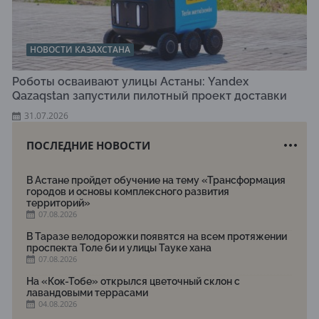
НОВОСТИ КАЗАХСТАНА
Роботы осваивают улицы Астаны: Yandex
Qazaqstan запустили пилотный проект доставки
31.07.2026
ПОСЛЕДНИЕ НОВОСТИ
В Астане пройдет обучение на тему «Трансформация
городов и основы комплексного развития
территорий»
07.08.2026
В Таразе велодорожки появятся на всем протяжении
проспекта Толе би и улицы Тауке хана
07.08.2026
На «Кок-Тобе» открылся цветочный склон с
лавандовыми террасами
04.08.2026