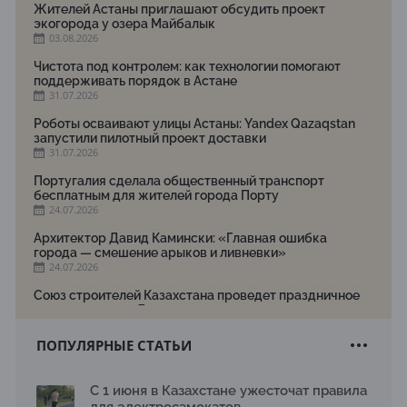
Жителей Астаны приглашают обсудить проект
экогорода у озера Майбалык
03.08.2026
Чистота под контролем: как технологии помогают
поддерживать порядок в Астане
31.07.2026
Роботы осваивают улицы Астаны: Yandex Qazaqstan
запустили пилотный проект доставки
31.07.2026
Португалия сделала общественный транспорт
бесплатным для жителей города Порту
24.07.2026
Архитектор Давид Камински: «Главная ошибка
города — смешение арыков и ливневки»
24.07.2026
Союз строителей Казахстана проведет праздничное
мероприятие ко Дню строителя
22.07.2026
ПОПУЛЯРНЫЕ СТАТЬИ
Новый Строительный кодекс: что изменилось для
заказчиков, подрядчиков и государства по мнению
Бауыржана Байбахтиева
С 1 июня в Казахстане ужесточат правила
17.07.2026