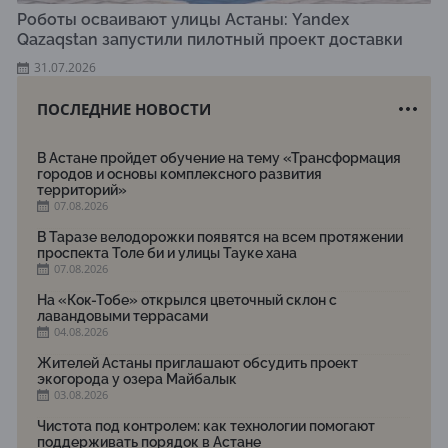
Роботы осваивают улицы Астаны: Yandex
Qazaqstan запустили пилотный проект доставки
31.07.2026
ПОСЛЕДНИЕ НОВОСТИ
В Астане пройдет обучение на тему «Трансформация
городов и основы комплексного развития
территорий»
07.08.2026
В Таразе велодорожки появятся на всем протяжении
проспекта Толе би и улицы Тауке хана
07.08.2026
На «Кок-Тобе» открылся цветочный склон с
лавандовыми террасами
04.08.2026
Жителей Астаны приглашают обсудить проект
экогорода у озера Майбалык
03.08.2026
Чистота под контролем: как технологии помогают
поддерживать порядок в Астане