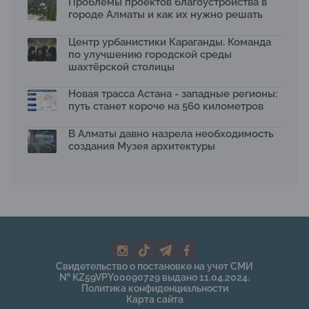
Проблемы проектов благоустройства в
2026 принимает заявки до 31 июля
13.07.2026
городе Алматы и как их нужно решать
Первый Дом правительства Алматы станет главной
Центр урбанистики Караганды. Команда
темой новой выставки в «Целинном»
по улучшению городской среды
13.07.2026
шахтёрской столицы
В столичном детсаду подвели итоги акции «Таза
Қазақстан»: воспитанники подарили вторую жизнь
Новая трасса Астана - западные регионы:
отходам
путь станет короче на 560 километров
08.07.2026
Ко Дню столицы в Нуре благоустроили шесть
В Алматы давно назрела необходимость
общественных пространств
создания Музея архитектуры
06.07.2026
Жара в городах: как застройка влияет на
температуру и здоровье людей
03.07.2026
МЧС усилило мониторинг рек и моренных озер после
сильных дождей в горах Алматы
02.07.2026
На общественных слушаниях представили
Свидетельство о постановке на учет СМИ
экологическую стратегию развития Алматы до 2040
№ KZ59VPY00090729 выдано 11.04.2024.
года
Политика конфиденциальности
30.06.2026
Карта сайта