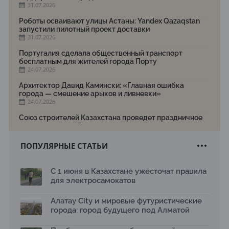
31.07.2026
Роботы осваивают улицы Астаны: Yandex Qazaqstan
запустили пилотный проект доставки
31.07.2026
Португалия сделала общественный транспорт
бесплатным для жителей города Порту
24.07.2026
Архитектор Давид Камински: «Главная ошибка
города — смешение арыков и ливневки»
24.07.2026
Союз строителей Казахстана проведет праздничное
мероприятие ко Дню строителя
22.07.2026
ПОПУЛЯРНЫЕ СТАТЬИ
Новый Строительный кодекс: что изменилось для
заказчиков, подрядчиков и государства по мнению
Бауыржана Байбахтиева
С 1 июня в Казахстане ужесточат правила
17.07.2026
для электросамокатов
Яндекс Лавка запустила пилотный проект
рободоставки в Астане
Алатау City и мировые футуристические
15.07.2026
города: город будущего под Алматой
Архитектурная премия SÄULE ARCHITEKTURPREIS