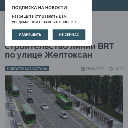
10.08.2026
16:25:57
ПОДПИСКА НА НОВОСТИ
Разрешите отправлять Вам
уведомления о важных новостях.
РАЗРЕШИТЬ
НЕ СЕЙЧАС
В Алматы стартует
строительство линии BRT
по улице Желтоксан
НОВОСТИ КАЗАХСТАНА
25.04.2025
14:12