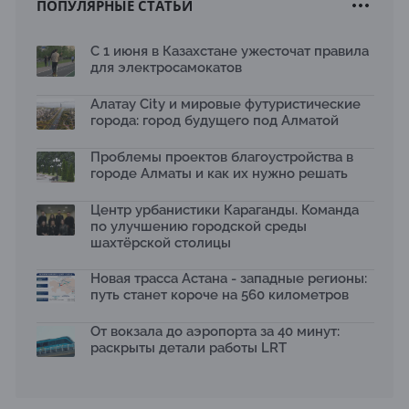
ПОПУЛЯРНЫЕ СТАТЬИ
Новый Строительный кодекс: что изменилось для
заказчиков, подрядчиков и государства по мнению
Бауыржана Байбахтиева
С 1 июня в Казахстане ужесточат правила
17.07.2026
для электросамокатов
Яндекс Лавка запустила пилотный проект
рободоставки в Астане
Алатау City и мировые футуристические
15.07.2026
города: город будущего под Алматой
Архитектурная премия SÄULE ARCHITEKTURPREIS
Проблемы проектов благоустройства в
2026 принимает заявки до 31 июля
13.07.2026
городе Алматы и как их нужно решать
Первый Дом правительства Алматы станет главной
Центр урбанистики Караганды. Команда
темой новой выставки в «Целинном»
по улучшению городской среды
13.07.2026
шахтёрской столицы
В столичном детсаду подвели итоги акции «Таза
Қазақстан»: воспитанники подарили вторую жизнь
Новая трасса Астана - западные регионы:
отходам
путь станет короче на 560 километров
08.07.2026
Ко Дню столицы в Нуре благоустроили шесть
От вокзала до аэропорта за 40 минут:
общественных пространств
раскрыты детали работы LRT
06.07.2026
Жара в городах: как застройка влияет на
температуру и здоровье людей