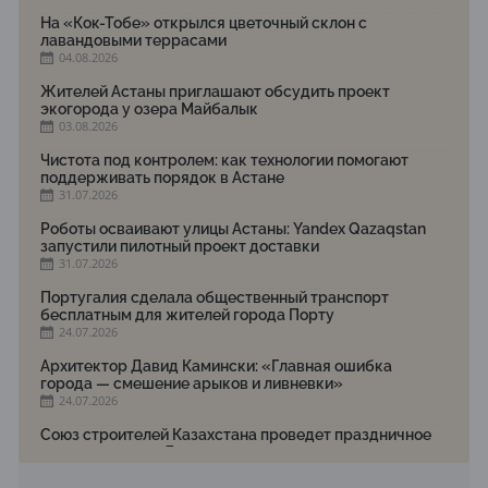
На «Кок-Тобе» открылся цветочный склон с
лавандовыми террасами
04.08.2026
Жителей Астаны приглашают обсудить проект
экогорода у озера Майбалык
03.08.2026
Чистота под контролем: как технологии помогают
поддерживать порядок в Астане
31.07.2026
Роботы осваивают улицы Астаны: Yandex Qazaqstan
запустили пилотный проект доставки
31.07.2026
Португалия сделала общественный транспорт
бесплатным для жителей города Порту
24.07.2026
Архитектор Давид Камински: «Главная ошибка
города — смешение арыков и ливневки»
24.07.2026
Союз строителей Казахстана проведет праздничное
мероприятие ко Дню строителя
22.07.2026