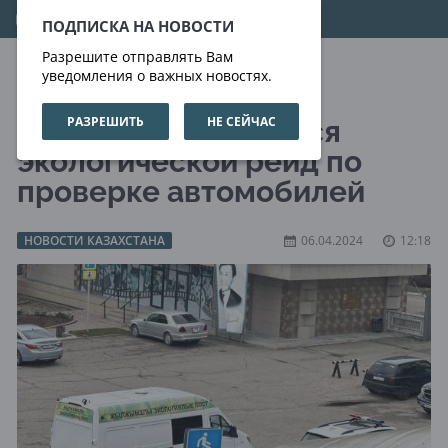
07.08.2026
02:25:56
ПОДПИСКА НА НОВОСТИ
Разрешите отправлять Вам
уведомления о важных новостях.
РАЗРЕШИТЬ
НЕ СЕЙЧАС
В Алматы проводится
экологической рейд по
проверке автомобилей
НОВОСТИ КАЗАХСТАНА
06.04.2024
12:18