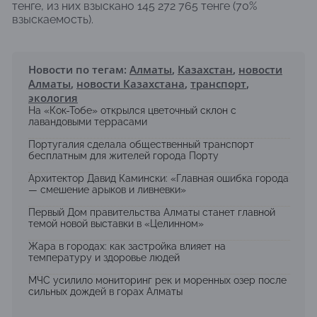
тенге, из них взыскано 145 272 765 тенге (70%
взыскаемость).
Новости по тегам:
Алматы
,
Казахстан
,
новости
Алматы
,
новости Казахстана
,
транспорт
,
экология
На «Кок-Тобе» открылся цветочный склон с
лавандовыми террасами
Португалия сделала общественный транспорт
бесплатным для жителей города Порту
Архитектор Давид Камински: «Главная ошибка города
— смешение арыков и ливневки»
Первый Дом правительства Алматы станет главной
темой новой выставки в «Целинном»
Жара в городах: как застройка влияет на
температуру и здоровье людей
МЧС усилило мониторинг рек и моренных озер после
сильных дождей в горах Алматы