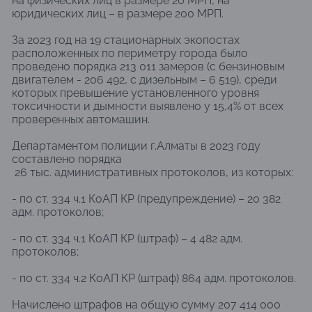
на физических лиц в размере 20 МРП, на
юридических лиц – в размере 200 МРП.
За 2023 год на 19 стационарных экопостах
расположенных по периметру города было
проведено порядка 213 011 замеров (с бензиновым
двигателем - 206 492, с дизельным – 6 519), среди
которых превышение установленного уровня
токсичности и дымности выявлено у 15,4% от всех
проверенных автомашин.
Департаментом полиции г.Алматы в 2023 году
составлено порядка
26 тыс. административных протоколов, из которых:
- по ст. 334 ч.1 КоАП КР (предупреждение) – 20 382
адм. протоколов;
- по ст. 334 ч.1 КоАП КР (штраф) – 4 482 адм.
протоколов;
- по ст. 334 ч.2 КоАП КР (штраф) 864 адм. протоколов.
Начислено штрафов на общую сумму 207 414 000