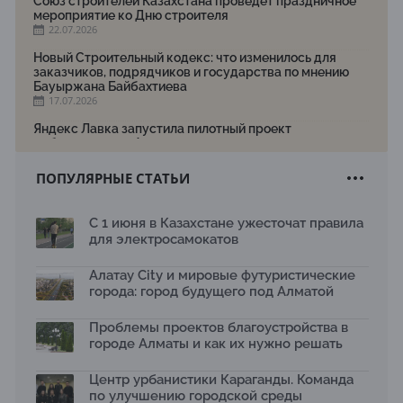
Союз строителей Казахстана проведет праздничное
мероприятие ко Дню строителя
22.07.2026
Новый Строительный кодекс: что изменилось для
заказчиков, подрядчиков и государства по мнению
Бауыржана Байбахтиева
17.07.2026
Яндекс Лавка запустила пилотный проект
рободоставки в Астане
15.07.2026
ПОПУЛЯРНЫЕ СТАТЬИ
Архитектурная премия SÄULE ARCHITEKTURPREIS
2026 принимает заявки до 31 июля
13.07.2026
С 1 июня в Казахстане ужесточат правила
для электросамокатов
Первый Дом правительства Алматы станет главной
темой новой выставки в «Целинном»
13.07.2026
Алатау City и мировые футуристические
города: город будущего под Алматой
В столичном детсаду подвели итоги акции «Таза
Қазақстан»: воспитанники подарили вторую жизнь
Проблемы проектов благоустройства в
отходам
08.07.2026
городе Алматы и как их нужно решать
Ко Дню столицы в Нуре благоустроили шесть
Центр урбанистики Караганды. Команда
общественных пространств
по улучшению городской среды
06.07.2026