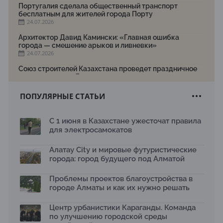
Португалия сделала общественный транспорт
бесплатным для жителей города Порту
24.07.2026
Архитектор Давид Камински: «Главная ошибка
города — смешение арыков и ливневки»
24.07.2026
Союз строителей Казахстана проведет праздничное
мероприятие ко Дню строителя
22.07.2026
ПОПУЛЯРНЫЕ СТАТЬИ
Новый Строительный кодекс: что изменилось для
заказчиков, подрядчиков и государства по мнению
Бауыржана Байбахтиева
С 1 июня в Казахстане ужесточат правила
17.07.2026
для электросамокатов
Яндекс Лавка запустила пилотный проект
рободоставки в Астане
Алатау City и мировые футуристические
15.07.2026
города: город будущего под Алматой
Архитектурная премия SÄULE ARCHITEKTURPREIS
Проблемы проектов благоустройства в
2026 принимает заявки до 31 июля
13.07.2026
городе Алматы и как их нужно решать
Первый Дом правительства Алматы станет главной
Центр урбанистики Караганды. Команда
темой новой выставки в «Целинном»
по улучшению городской среды
13.07.2026