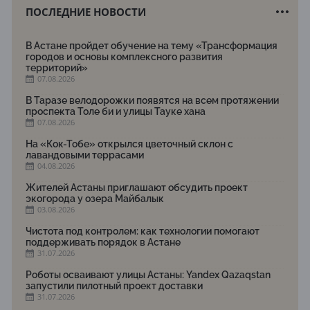
ПОСЛЕДНИЕ НОВОСТИ
В Астане пройдет обучение на тему «Трансформация
городов и основы комплексного развития
территорий»
07.08.2026
В Таразе велодорожки появятся на всем протяжении
проспекта Толе би и улицы Тауке хана
07.08.2026
На «Кок-Тобе» открылся цветочный склон с
лавандовыми террасами
04.08.2026
Жителей Астаны приглашают обсудить проект
экогорода у озера Майбалык
03.08.2026
Чистота под контролем: как технологии помогают
поддерживать порядок в Астане
31.07.2026
Роботы осваивают улицы Астаны: Yandex Qazaqstan
запустили пилотный проект доставки
31.07.2026