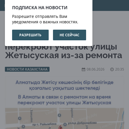
09.08.2026
20:14:34
ПОДПИСКА НА НОВОСТИ
Разрешите отправлять Вам
уведомления о важных новостях.
РАЗРЕШИТЬ
НЕ СЕЙЧАС
В Алматы на сутки
перекроют участок улицы
Жетысуская из-за ремонта
НОВОСТИ КАЗАХСТАНА
08.06.2026
20:35