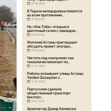
07.08.2026
В Таразе велодорожки появятся
на всем протяжении ...
07.08.2026
На «Кок-Тобе» открылся
цветочный склон с лавандов...
04.08.2026
Жителей Астаны приглашают
обсудить проект экогоро...
03.08.2026
Чистота под контролем: как
технологии помогают по...
31.07.2026
Роботы осваивают улицы Астаны:
Yandex Qazaqstan з...
31.07.2026
Португалия сделала
общественный транспорт
бесплат...
24.07.2026
Архитектор Давид Камински: