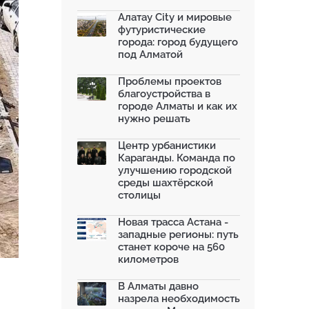
благоустроили шесть обществ...
06.07.2026
Алатау City и мировые
футуристические
Жара в городах: как застройка
города: город будущего
влияет на температу...
под Алматой
03.07.2026
МЧС усилило мониторинг рек и
Проблемы проектов
моренных озер после ...
благоустройства в
02.07.2026
городе Алматы и как их
нужно решать
На общественных слушаниях
представили экологическ...
30.06.2026
Центр урбанистики
Караганды. Команда по
На слушаниях по корректировке
улучшению городской
СЭО Генплана Алматы...
среды шахтёрской
30.06.2026
столицы
130-летняя Майская роща в
Таразе станет экопарком...
Новая трасса Астана -
22.06.2026
западные регионы: путь
станет короче на 560
километров
В Алматы давно
назрела необходимость