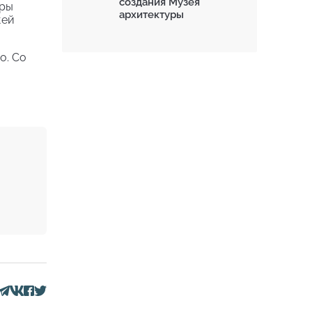
создания Музея
еры
архитектуры
жей
о. Со