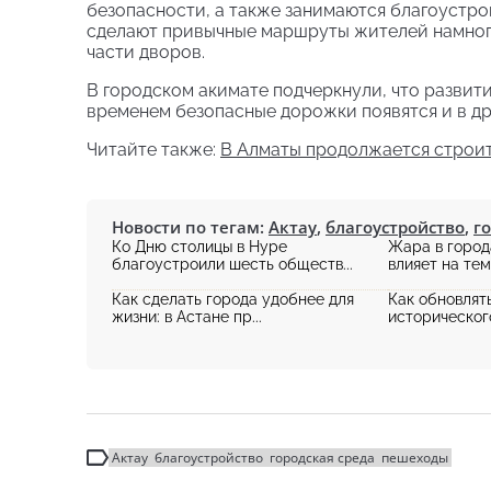
безопасности, а также занимаются благоустр
сделают привычные маршруты жителей намного
части дворов.
В городском акимате подчеркнули, что развит
временем безопасные дорожки появятся и в др
Читайте также:
В Алматы продолжается строит
Новости по тегам:
Актау
,
благоустройство
,
г
Ко Дню столицы в Нуре
Жара в город
благоустроили шесть обществ...
влияет на тем
Как сделать города удобнее для
Как обновлят
жизни: в Астане пр...
исторического
Актау
благоустройство
городская среда
пешеходы