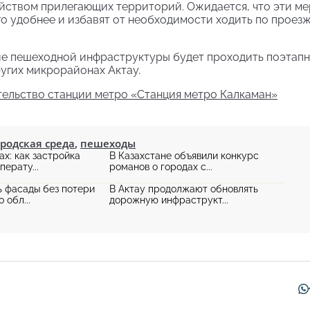
ойством прилегающих территорий. Ожидается, что эти м
 удобнее и избавят от необходимости ходить по проез
ие пешеходной инфраструктуры будет проходить поэтапн
угих микрорайонах Актау.
ельство станции метро «Станция метро Калкаман»
ородская среда
,
пешеходы
ах: как застройка
В Казахстане объявили конкурс
перату...
романов о городах с...
ь фасады без потери
В Актау продолжают обновлять
 обл...
дорожную инфраструкт...