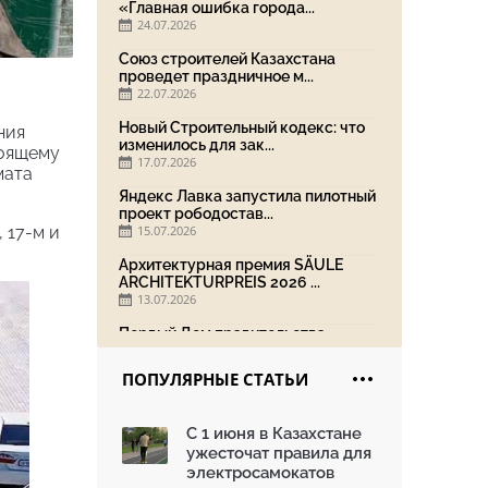
«Главная ошибка города...
24.07.2026
Союз строителей Казахстана
проведет праздничное м...
22.07.2026
Новый Строительный кодекс: что
ния
изменилось для зак...
тоящему
17.07.2026
мата
Яндекс Лавка запустила пилотный
проект рободостав...
 17-м и
15.07.2026
Архитектурная премия SÄULE
ARCHITEKTURPREIS 2026 ...
13.07.2026
Первый Дом правительства
Алматы станет главной те...
13.07.2026
ПОПУЛЯРНЫЕ СТАТЬИ
В столичном детсаду подвели
итоги акции «Таза Қаз...
С 1 июня в Казахстане
08.07.2026
ужесточат правила для
Ко Дню столицы в Нуре
электросамокатов