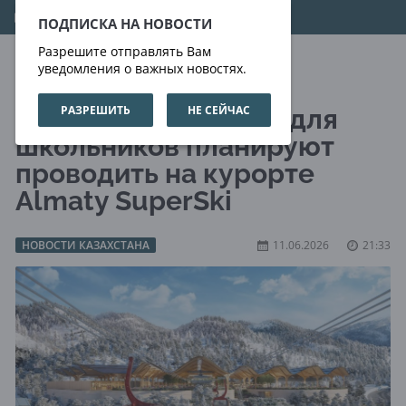
09.08.2026
16:07:46
ПОДПИСКА НА НОВОСТИ
Разрешите отправлять Вам
уведомления о важных новостях.
РАЗРЕШИТЬ
НЕ СЕЙЧАС
Уроки физкультуры для
школьников планируют
проводить на курорте
Almaty SuperSki
НОВОСТИ КАЗАХСТАНА
11.06.2026
21:33