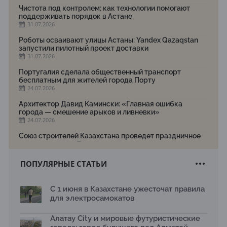
Чистота под контролем: как технологии помогают
поддерживать порядок в Астане
31.07.2026
Роботы осваивают улицы Астаны: Yandex Qazaqstan
запустили пилотный проект доставки
31.07.2026
Португалия сделала общественный транспорт
бесплатным для жителей города Порту
24.07.2026
Архитектор Давид Камински: «Главная ошибка
города — смешение арыков и ливневки»
24.07.2026
Союз строителей Казахстана проведет праздничное
мероприятие ко Дню строителя
22.07.2026
ПОПУЛЯРНЫЕ СТАТЬИ
Новый Строительный кодекс: что изменилось для
заказчиков, подрядчиков и государства по мнению
Бауыржана Байбахтиева
С 1 июня в Казахстане ужесточат правила
17.07.2026
для электросамокатов
Яндекс Лавка запустила пилотный проект
рободоставки в Астане
Алатау City и мировые футуристические
15.07.2026