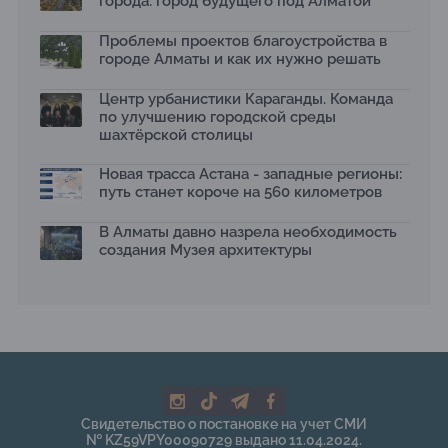
города: город будущего под Алматой
Архитектурная премия SÄULE ARCHITEKTURPREIS
Проблемы проектов благоустройства в
2026 принимает заявки до 31 июля
13.07.2026
городе Алматы и как их нужно решать
Первый Дом правительства Алматы станет главной
Центр урбанистики Караганды. Команда
темой новой выставки в «Целинном»
по улучшению городской среды
13.07.2026
шахтёрской столицы
В столичном детсаду подвели итоги акции «Таза
Қазақстан»: воспитанники подарили вторую жизнь
Новая трасса Астана - западные регионы:
отходам
путь станет короче на 560 километров
08.07.2026
Ко Дню столицы в Нуре благоустроили шесть
В Алматы давно назрела необходимость
общественных пространств
создания Музея архитектуры
06.07.2026
Жара в городах: как застройка влияет на
температуру и здоровье людей
03.07.2026
МЧС усилило мониторинг рек и моренных озер после
сильных дождей в горах Алматы
02.07.2026
На общественных слушаниях представили
Свидетельство о постановке на учет СМИ
экологическую стратегию развития Алматы до 2040
№ KZ59VPY00090729 выдано 11.04.2024.