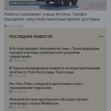
НОВОСТИ КАЗАХСТАНА
Роботы осваивают улицы Астаны: Yandex
Qazaqstan запустили пилотный проект доставки
31.07.2026
ПОСЛЕДНИЕ НОВОСТИ
В Астане пройдет обучение на тему «Трансформация
городов и основы комплексного развития
территорий»
07.08.2026
В Таразе велодорожки появятся на всем протяжении
проспекта Толе би и улицы Тауке хана
07.08.2026
На «Кок-Тобе» открылся цветочный склон с
лавандовыми террасами
04.08.2026
Жителей Астаны приглашают обсудить проект
экогорода у озера Майбалык
03.08.2026