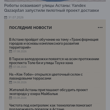
Роботы осваивают улицы Астаны: Yandex
Qazaqstan запустили пилотный проект доставки
31.07.2026
ПОСЛЕДНИЕ НОВОСТИ
В Астане пройдет обучение на тему «Трансформация
городов и основы комплексного развития
территорий»
07.08.2026
В Таразе велодорожки появятся на всем протяжении
проспекта Толе би и улицы Тауке хана
07.08.2026
На «Кок-Тобе» открылся цветочный склон с
лавандовыми террасами
04.08.2026
Жителей Астаны приглашают обсудить проект
экогорода у озера Майбалык
03.08.2026
Чистота под контролем: как технологии помогают
поддерживать порядок в Астане