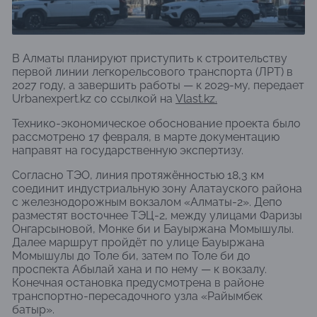
В Алматы планируют приступить к строительству
первой линии легкорельсового транспорта (ЛРТ) в
2027 году, а завершить работы — к 2029-му, передает
Urbanexpert.kz со ссылкой на
Vlast.kz.
Технико-экономическое обоснование проекта было
рассмотрено 17 февраля, в марте документацию
направят на государственную экспертизу.
Согласно ТЭО, линия протяжённостью 18,3 км
соединит индустриальную зону Алатауского района
с железнодорожным вокзалом «Алматы-2». Депо
разместят восточнее ТЭЦ-2, между улицами Фаризы
Онгарсыновой, Монке би и Бауыржана Момышулы.
Далее маршрут пройдёт по улице Бауыржана
Момышулы до Толе би, затем по Толе би до
проспекта Абылай хана и по нему — к вокзалу.
Конечная остановка предусмотрена в районе
транспортно-пересадочного узла «Райымбек
батыр».