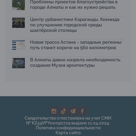
Проблемы проектов благоустройства в
2026 принимает заявки до 31 июля
13.07.2026
городе Алматы и как их нужно решать
Первый Дом правительства Алматы станет главной
Центр урбанистики Караганды. Команда
темой новой выставки в «Целинном»
по улучшению городской среды
13.07.2026
шахтёрской столицы
В столичном детсаду подвели итоги акции «Таза
Қазақстан»: воспитанники подарили вторую жизнь
Новая трасса Астана - западные регионы:
отходам
путь станет короче на 560 километров
08.07.2026
Ко Дню столицы в Нуре благоустроили шесть
В Алматы давно назрела необходимость
общественных пространств
создания Музея архитектуры
06.07.2026
Жара в городах: как застройка влияет на
температуру и здоровье людей
03.07.2026
МЧС усилило мониторинг рек и моренных озер после
сильных дождей в горах Алматы
02.07.2026
На общественных слушаниях представили
Свидетельство о постановке на учет СМИ
экологическую стратегию развития Алматы до 2040
№ KZ59VPY00090729 выдано 11.04.2024.
года
Политика конфиденциальности
30.06.2026
Карта сайта