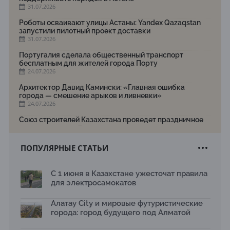
31.07.2026
Роботы осваивают улицы Астаны: Yandex Qazaqstan
запустили пилотный проект доставки
31.07.2026
Португалия сделала общественный транспорт
бесплатным для жителей города Порту
24.07.2026
Архитектор Давид Камински: «Главная ошибка
города — смешение арыков и ливневки»
24.07.2026
Союз строителей Казахстана проведет праздничное
мероприятие ко Дню строителя
22.07.2026
ПОПУЛЯРНЫЕ СТАТЬИ
Новый Строительный кодекс: что изменилось для
заказчиков, подрядчиков и государства по мнению
Бауыржана Байбахтиева
С 1 июня в Казахстане ужесточат правила
17.07.2026
для электросамокатов
Яндекс Лавка запустила пилотный проект
рободоставки в Астане
Алатау City и мировые футуристические
15.07.2026
города: город будущего под Алматой
Архитектурная премия SÄULE ARCHITEKTURPREIS