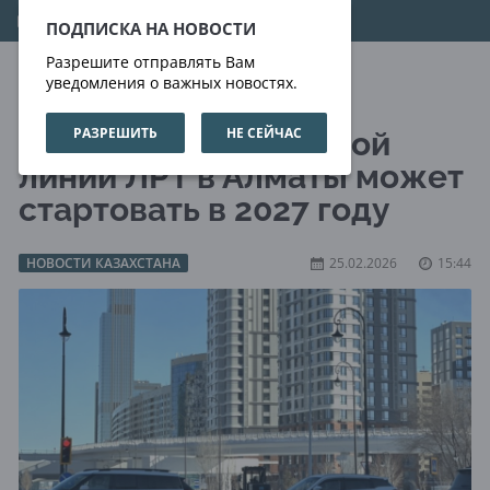
08.08.2026
02:43:52
ПОДПИСКА НА НОВОСТИ
Разрешите отправлять Вам
уведомления о важных новостях.
РАЗРЕШИТЬ
НЕ СЕЙЧАС
Строительство первой
линии ЛРТ в Алматы может
стартовать в 2027 году
НОВОСТИ КАЗАХСТАНА
25.02.2026
15:44