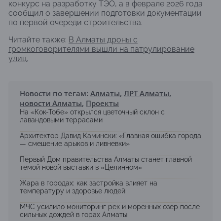
конкурс на разработку ТЭО, а в феврале 2026 года
сообщил о завершении подготовки документации
по первой очереди строительства.
Читайте также:
В Алматы дроны с
громкоговорителями вышли на патрулирование
улиц.
Новости по тегам:
Алматы
,
ЛРТ Алматы
,
новости Алматы
,
Проекты
На «Кок-Тобе» открылся цветочный склон с
лавандовыми террасами
Архитектор Давид Камински: «Главная ошибка города
— смешение арыков и ливневки»
Первый Дом правительства Алматы станет главной
темой новой выставки в «Целинном»
Жара в городах: как застройка влияет на
температуру и здоровье людей
МЧС усилило мониторинг рек и моренных озер после
сильных дождей в горах Алматы