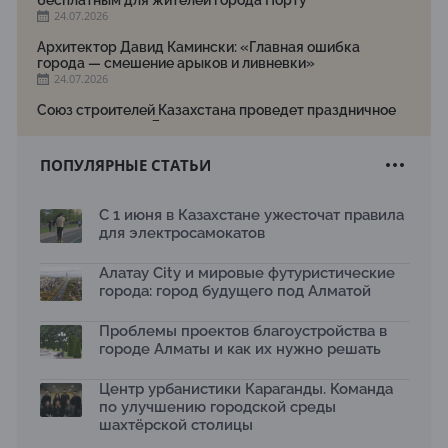
24.07.2026
Архитектор Давид Камински: «Главная ошибка
города — смешение арыков и ливневки»
24.07.2026
Союз строителей Казахстана проведет праздничное
мероприятие ко Дню строителя
22.07.2026
ПОПУЛЯРНЫЕ СТАТЬИ
Новый Строительный кодекс: что изменилось для
заказчиков, подрядчиков и государства по мнению
Бауыржана Байбахтиева
С 1 июня в Казахстане ужесточат правила
17.07.2026
для электросамокатов
Яндекс Лавка запустила пилотный проект
рободоставки в Астане
Алатау City и мировые футуристические
15.07.2026
города: город будущего под Алматой
Архитектурная премия SÄULE ARCHITEKTURPREIS
Проблемы проектов благоустройства в
2026 принимает заявки до 31 июля
13.07.2026
городе Алматы и как их нужно решать
Первый Дом правительства Алматы станет главной
Центр урбанистики Караганды. Команда
темой новой выставки в «Целинном»
по улучшению городской среды
13.07.2026
шахтёрской столицы
В столичном детсаду подвели итоги акции «Таза