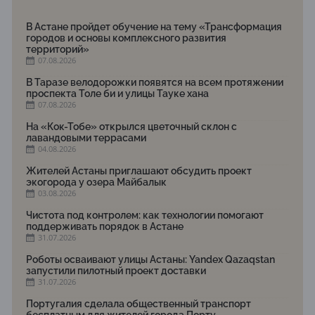
В Астане пройдет обучение на тему «Трансформация
городов и основы комплексного развития
территорий»
07.08.2026
В Таразе велодорожки появятся на всем протяжении
проспекта Толе би и улицы Тауке хана
07.08.2026
На «Кок-Тобе» открылся цветочный склон с
лавандовыми террасами
04.08.2026
Жителей Астаны приглашают обсудить проект
экогорода у озера Майбалык
03.08.2026
Чистота под контролем: как технологии помогают
поддерживать порядок в Астане
31.07.2026
Роботы осваивают улицы Астаны: Yandex Qazaqstan
запустили пилотный проект доставки
31.07.2026
Португалия сделала общественный транспорт
бесплатным для жителей города Порту