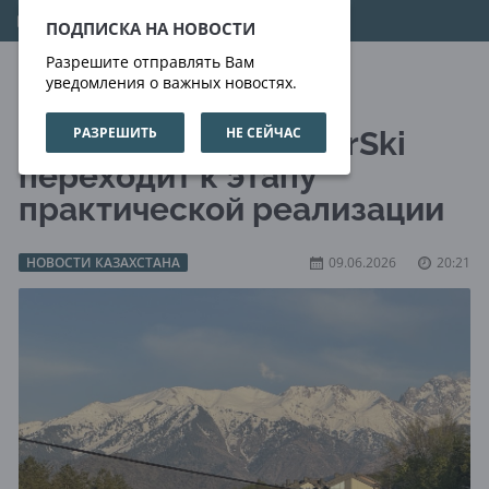
07.08.2026
22:13:38
ПОДПИСКА НА НОВОСТИ
Разрешите отправлять Вам
уведомления о важных новостях.
РАЗРЕШИТЬ
НЕ СЕЙЧАС
Проект Almaty SuperSki
переходит к этапу
практической реализации
НОВОСТИ КАЗАХСТАНА
09.06.2026
20:21