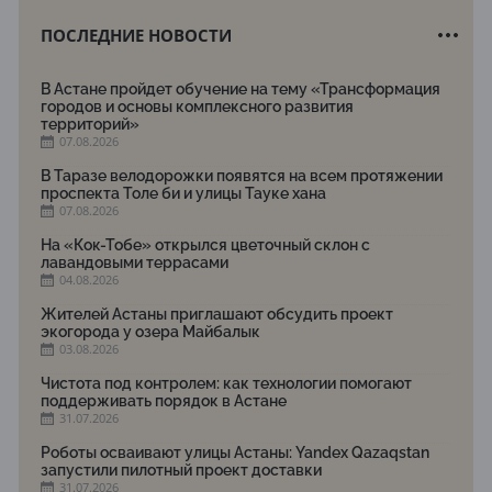
ПОСЛЕДНИЕ НОВОСТИ
В Астане пройдет обучение на тему «Трансформация
городов и основы комплексного развития
территорий»
07.08.2026
В Таразе велодорожки появятся на всем протяжении
проспекта Толе би и улицы Тауке хана
07.08.2026
На «Кок-Тобе» открылся цветочный склон с
лавандовыми террасами
04.08.2026
Жителей Астаны приглашают обсудить проект
экогорода у озера Майбалык
03.08.2026
Чистота под контролем: как технологии помогают
поддерживать порядок в Астане
31.07.2026
Роботы осваивают улицы Астаны: Yandex Qazaqstan
запустили пилотный проект доставки
31.07.2026