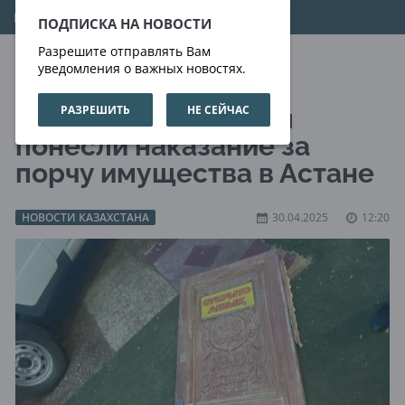
08.08.2026
18:52:39
ПОДПИСКА НА НОВОСТИ
Разрешите отправлять Вам
уведомления о важных новостях.
РАЗРЕШИТЬ
НЕ СЕЙЧАС
Очередные вандалы
понесли наказание за
порчу имущества в Астане
НОВОСТИ КАЗАХСТАНА
30.04.2025
12:20