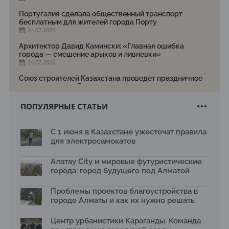
Португалия сделала общественный транспорт
бесплатным для жителей города Порту
24.07.2026
Архитектор Давид Камински: «Главная ошибка
города — смешение арыков и ливневки»
24.07.2026
Союз строителей Казахстана проведет праздничное
мероприятие ко Дню строителя
22.07.2026
ПОПУЛЯРНЫЕ СТАТЬИ
Новый Строительный кодекс: что изменилось для
заказчиков, подрядчиков и государства по мнению
Бауыржана Байбахтиева
С 1 июня в Казахстане ужесточат правила
17.07.2026
для электросамокатов
Яндекс Лавка запустила пилотный проект
рободоставки в Астане
Алатау City и мировые футуристические
15.07.2026
города: город будущего под Алматой
Архитектурная премия SÄULE ARCHITEKTURPREIS
Проблемы проектов благоустройства в
2026 принимает заявки до 31 июля
13.07.2026
городе Алматы и как их нужно решать
Первый Дом правительства Алматы станет главной
Центр урбанистики Караганды. Команда
темой новой выставки в «Целинном»