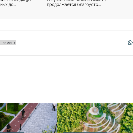
ых до...
продолжается благоустр...
я
ремонт