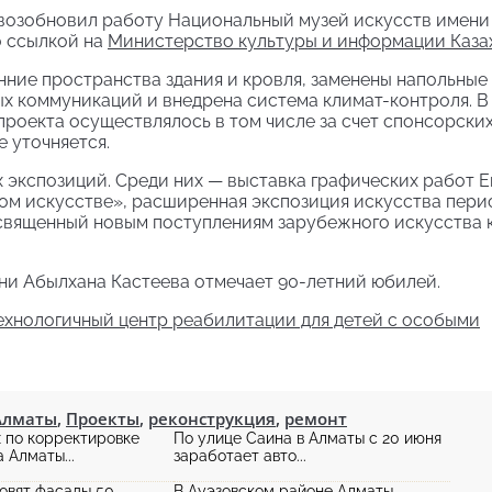
возобновил работу Национальный музей искусств имени
о ссылкой на
Министерство культуры и информации Казах
ние пространства здания и кровля, заменены напольные
х коммуникаций и внедрена система климат-контроля. В
роекта осуществлялось в том числе за счет спонсорски
е уточняется.
 экспозиций. Среди них — выставка графических работ Е
ком искусстве», расширенная экспозиция искусства пери
освященный новым поступлениям зарубежного искусства 
ни Абылхана Кастеева отмечает 90-летний юбилей.
ехнологичный центр реабилитации для детей с особыми
Алматы
,
Проекты
,
реконструкция
,
ремонт
 по корректировке
По улице Саина в Алматы с 20 июня
 Алматы...
заработает авто...
овят фасады 50
В Ауэзовском районе Алматы