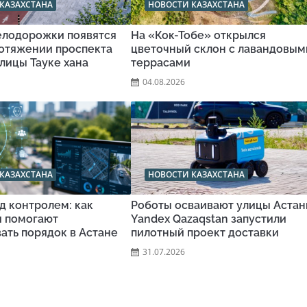
КАЗАХСТАНА
НОВОСТИ КАЗАХСТАНА
велодорожки появятся
На «Кок-Тобе» открылся
ротяжении проспекта
цветочный склон с лавандовым
улицы Тауке хана
террасами
04.08.2026
КАЗАХСТАНА
НОВОСТИ КАЗАХСТАНА
д контролем: как
Роботы осваивают улицы Астан
и помогают
Yandex Qazaqstan запустили
ать порядок в Астане
пилотный проект доставки
31.07.2026