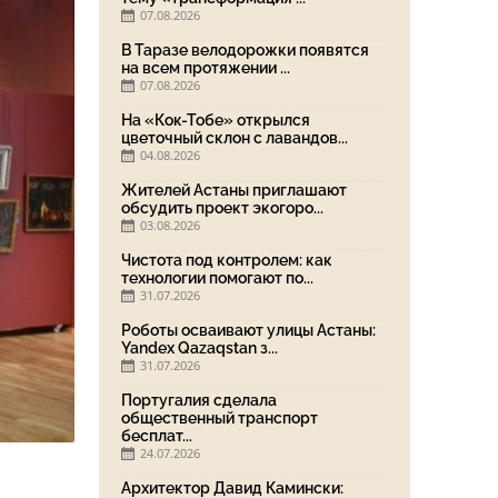
07.08.2026
В Таразе велодорожки появятся
на всем протяжении ...
07.08.2026
На «Кок-Тобе» открылся
цветочный склон с лавандов...
04.08.2026
Жителей Астаны приглашают
обсудить проект экогоро...
03.08.2026
Чистота под контролем: как
технологии помогают по...
31.07.2026
Роботы осваивают улицы Астаны:
Yandex Qazaqstan з...
31.07.2026
Португалия сделала
общественный транспорт
бесплат...
24.07.2026
Архитектор Давид Камински: