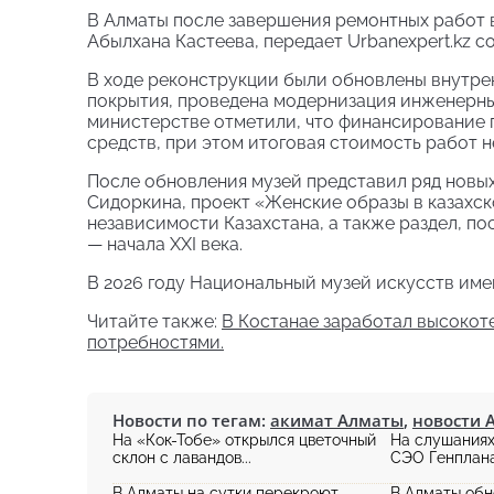
В Алматы после завершения ремонтных работ 
Абылхана Кастеева, передает Urbanexpert.kz с
В ходе реконструкции были обновлены внутрен
покрытия, проведена модернизация инженерны
министерстве отметили, что финансирование п
средств, при этом итоговая стоимость работ н
После обновления музей представил ряд новых
Сидоркина, проект «Женские образы в казахс
независимости Казахстана, а также раздел, п
— начала XXI века.
В 2026 году Национальный музей искусств име
Читайте также:
В Костанае заработал высокот
потребностями.
Новости по тегам:
акимат Алматы
,
новости 
На «Кок-Тобе» открылся цветочный
На слушаниях
склон с лавандов...
СЭО Генплана
В Алматы на сутки перекроют
В Алматы обн