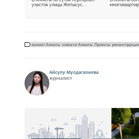
участок улицы Жетысус...
многоквартирн
акимат Алматы
новости Алматы
Проекты
реконструкци
Айсулу Мулдагалиева
журналист