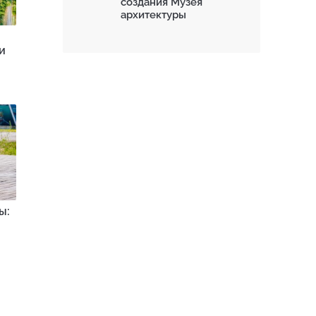
создания Музея
архитектуры
и
ы: