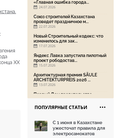
«Главная ошибка города...
24.07.2026
стана.
Союз строителей Казахстана
проведет праздничное м...
22.07.2026
х
Новый Строительный кодекс: что
изменилось для зак...
17.07.2026
вгения
Яндекс Лавка запустила пилотный
ода
проект рободостав...
конца XX
15.07.2026
Архитектурная премия SÄULE
ARCHITEKTURPREIS 2026 ...
13.07.2026
Первый Дом правительства
Алматы станет главной те...
13.07.2026
ПОПУЛЯРНЫЕ СТАТЬИ
В столичном детсаду подвели
итоги акции «Таза Қаз...
С 1 июня в Казахстане
08.07.2026
ужесточат правила для
Ко Дню столицы в Нуре
электросамокатов