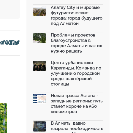
благоустроили шесть обществ...
06.07.2026
Алатау City и мировые
футуристические
Жара в городах: как застройка
города: город будущего
влияет на температу...
под Алматой
03.07.2026
МЧС усилило мониторинг рек и
Проблемы проектов
моренных озер после ...
благоустройства в
02.07.2026
городе Алматы и как их
нужно решать
На общественных слушаниях
представили экологическ...
30.06.2026
Центр урбанистики
Караганды. Команда по
На слушаниях по корректировке
улучшению городской
СЭО Генплана Алматы...
среды шахтёрской
30.06.2026
столицы
130-летняя Майская роща в
Таразе станет экопарком...
Новая трасса Астана -
22.06.2026
западные регионы: путь
станет короче на 560
километров
В Алматы давно
назрела необходимость