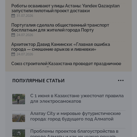
Роботы осваивают улицы Астаны: Yandex Qazaqstan
запустили пилотный проект доставки
31.07.2026
Португалия сделала общественный транспорт
бесплатным для жителей города Порту
24.07.2026
Архитектор Давид Камински: «Главная ошибка
города — смешение арыков и ливневки»
24.07.2026
Союз строителей Казахстана проведет праздничное
мероприятие ко Дню строителя
22.07.2026
ПОПУЛЯРНЫЕ СТАТЬИ
Новый Строительный кодекс: что изменилось для
заказчиков, подрядчиков и государства по мнению
Бауыржана Байбахтиева
С 1 июня в Казахстане ужесточат правила
17.07.2026
для электросамокатов
Яндекс Лавка запустила пилотный проект
рободоставки в Астане
Алатау City и мировые футуристические
15.07.2026
города: город будущего под Алматой
Архитектурная премия SÄULE ARCHITEKTURPREIS
Проблемы проектов благоустройства в
2026 принимает заявки до 31 июля
13.07.2026
городе Алматы и как их нужно решать