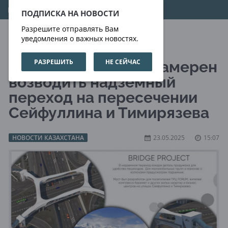
09.08.2026
11:43:22
ПОДПИСКА НА НОВОСТИ
Разрешите отправлять Вам
уведомления о важных новостях.
РАЗРЕШИТЬ
НЕ СЕЙЧАС
Акимат Алматы не намерен
возводить надземный
переход на пересечении
Сейфуллина и Тимирязева
НОВОСТИ КАЗАХСТАНА
23.05.2025
15:07