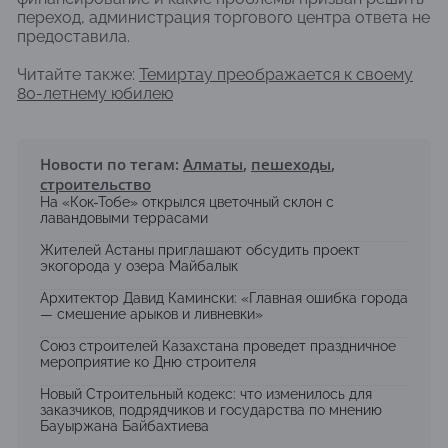
переход, администрация торгового центра ответа не
предоставила.
Читайте также:
Темиртау преображается к своему
80-летнему юбилею
Новости по тегам:
Алматы
,
пешеходы
,
строительство
На «Кок-Тобе» открылся цветочный склон с
лавандовыми террасами
Жителей Астаны приглашают обсудить проект
экогорода у озера Майбалык
Архитектор Давид Камински: «Главная ошибка города
— смешение арыков и ливневки»
Союз строителей Казахстана проведет праздничное
мероприятие ко Дню строителя
Новый Строительный кодекс: что изменилось для
заказчиков, подрядчиков и государства по мнению
Бауыржана Байбахтиева