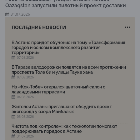
Qazaqstan запустили пилотный проект доставки
31.07.2026
ПОСЛЕДНИЕ НОВОСТИ
В Астане пройдет обучение на тему «Трансформация
городов и основы комплексного развития
территорий»
07.08.2026
В Таразе велодорожки появятся на всем протяжении
проспекта Толе би и улицы Тауке хана
07.08.2026
На «Кок-Тобе» открылся цветочный склон с
лавандовыми террасами
04.08.2026
Жителей Астаны приглашают обсудить проект
экогорода у озера Майбалык
03.08.2026
Чистота под контролем: как технологии помогают
поддерживать порядок в Астане
31.07.2026