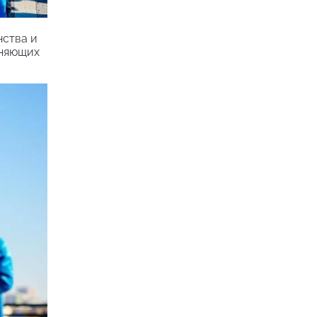
нства и
иняющих