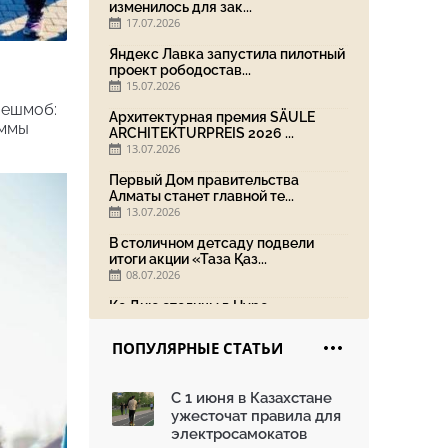
изменилось для зак...
17.07.2026
Яндекс Лавка запустила пилотный
проект рободостав...
15.07.2026
лешмоб:
Архитектурная премия SÄULE
аммы
ARCHITEKTURPREIS 2026 ...
13.07.2026
Первый Дом правительства
Алматы станет главной те...
13.07.2026
В столичном детсаду подвели
итоги акции «Таза Қаз...
08.07.2026
Ко Дню столицы в Нуре
благоустроили шесть обществ...
06.07.2026
ПОПУЛЯРНЫЕ СТАТЬИ
Жара в городах: как застройка
влияет на температу...
С 1 июня в Казахстане
03.07.2026
ужесточат правила для
МЧС усилило мониторинг рек и
электросамокатов