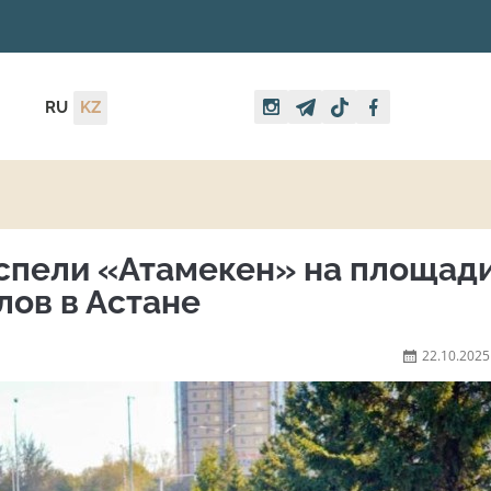
RU
KZ
 спели «Атамекен» на площад
ов в Астане
22.10.2025