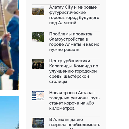
моренных озер после ...
02.07.2026
Алатау City и мировые
футуристические
На общественных слушаниях
города: город будущего
представили экологическ...
под Алматой
30.06.2026
На слушаниях по корректировке
Проблемы проектов
СЭО Генплана Алматы...
благоустройства в
30.06.2026
городе Алматы и как их
нужно решать
130-летняя Майская роща в
Таразе станет экопарком...
22.06.2026
Центр урбанистики
Караганды. Команда по
По улице Саина в Алматы с 20
улучшению городской
июня заработает авто...
среды шахтёрской
19.06.2026
столицы
В Казахстане объявили конкурс
романов о городах с...
Новая трасса Астана -
18.06.2026
западные регионы: путь
станет короче на 560
километров
В Алматы давно
назрела необходимость