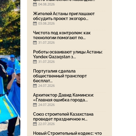
04.08.2026
Жителей Астаны приглашают
обсудить проект экогоро...
03.08.2026
Чистота под контролем: как
технологии помогают по...
31.07.2026
Роботы осваивают улицы Астаны:
Yandex Qazaqstan з...
31.07.2026
Португалия сделала
общественный транспорт
бесплат...
24.07.2026
Архитектор Давид Камински:
«Главная ошибка города...
24.07.2026
Союз строителей Казахстана
проведет праздничное м...
22.07.2026
Новый Строительный кодекс: что