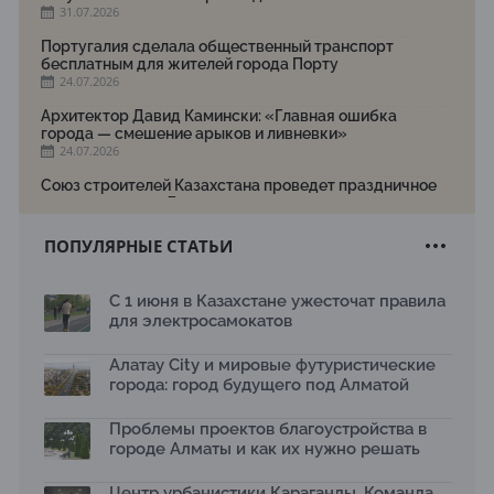
31.07.2026
Португалия сделала общественный транспорт
бесплатным для жителей города Порту
24.07.2026
Архитектор Давид Камински: «Главная ошибка
города — смешение арыков и ливневки»
24.07.2026
Союз строителей Казахстана проведет праздничное
мероприятие ко Дню строителя
22.07.2026
ПОПУЛЯРНЫЕ СТАТЬИ
Новый Строительный кодекс: что изменилось для
заказчиков, подрядчиков и государства по мнению
Бауыржана Байбахтиева
С 1 июня в Казахстане ужесточат правила
17.07.2026
для электросамокатов
Яндекс Лавка запустила пилотный проект
рободоставки в Астане
Алатау City и мировые футуристические
15.07.2026
города: город будущего под Алматой
Архитектурная премия SÄULE ARCHITEKTURPREIS
Проблемы проектов благоустройства в
2026 принимает заявки до 31 июля
13.07.2026
городе Алматы и как их нужно решать
Первый Дом правительства Алматы станет главной
Центр урбанистики Караганды. Команда