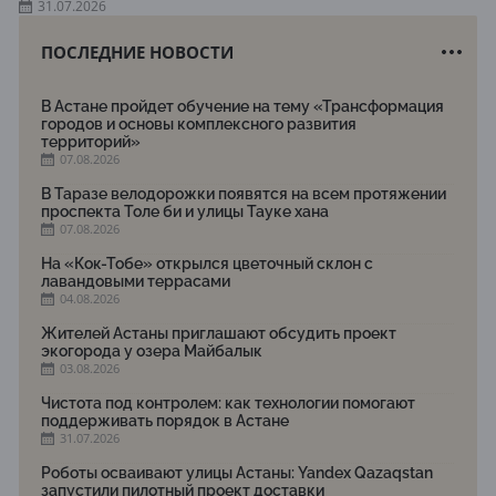
31.07.2026
ПОСЛЕДНИЕ НОВОСТИ
В Астане пройдет обучение на тему «Трансформация
городов и основы комплексного развития
территорий»
07.08.2026
В Таразе велодорожки появятся на всем протяжении
проспекта Толе би и улицы Тауке хана
07.08.2026
На «Кок-Тобе» открылся цветочный склон с
лавандовыми террасами
04.08.2026
Жителей Астаны приглашают обсудить проект
экогорода у озера Майбалык
03.08.2026
Чистота под контролем: как технологии помогают
поддерживать порядок в Астане
31.07.2026
Роботы осваивают улицы Астаны: Yandex Qazaqstan
запустили пилотный проект доставки