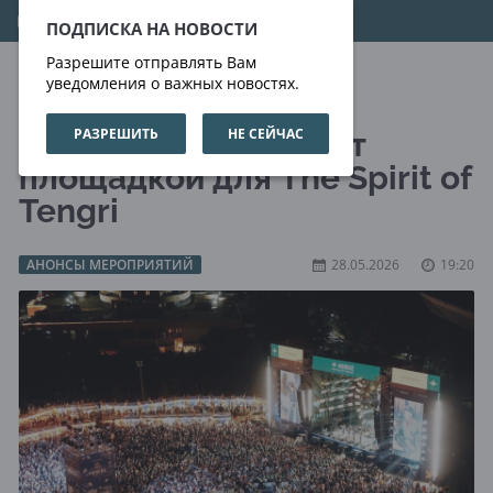
07.08.2026
19:26:55
ПОДПИСКА НА НОВОСТИ
Разрешите отправлять Вам
уведомления о важных новостях.
РАЗРЕШИТЬ
НЕ СЕЙЧАС
Алматы снова станет
площадкой для The Spirit of
Tengri
АНОНСЫ МЕРОПРИЯТИЙ
28.05.2026
19:20