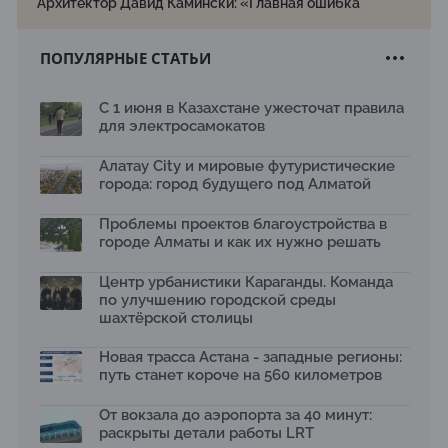
Архитектор Давид Камински: «Главная ошибка
города — смешение арыков и ливневки»
24.07.2026
ПОПУЛЯРНЫЕ СТАТЬИ
Союз строителей Казахстана проведет праздничное
мероприятие ко Дню строителя
22.07.2026
С 1 июня в Казахстане ужесточат правила
для электросамокатов
Новый Строительный кодекс: что изменилось для
заказчиков, подрядчиков и государства по мнению
Бауыржана Байбахтиева
Алатау City и мировые футуристические
17.07.2026
города: город будущего под Алматой
Яндекс Лавка запустила пилотный проект
Проблемы проектов благоустройства в
рободоставки в Астане
15.07.2026
городе Алматы и как их нужно решать
Архитектурная премия SÄULE ARCHITEKTURPREIS
Центр урбанистики Караганды. Команда
2026 принимает заявки до 31 июля
по улучшению городской среды
13.07.2026
шахтёрской столицы
Первый Дом правительства Алматы станет главной
темой новой выставки в «Целинном»
Новая трасса Астана - западные регионы:
13.07.2026
путь станет короче на 560 километров
В столичном детсаду подвели итоги акции «Таза
Қазақстан»: воспитанники подарили вторую жизнь
От вокзала до аэропорта за 40 минут:
отходам
раскрыты детали работы LRT
08.07.2026