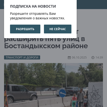
10.08.2026
19:18:03
ПОДПИСКА НА НОВОСТИ
Разрешите отправлять Вам
уведомления о важных новостях.
РАЗРЕШИТЬ
НЕ СЕЙЧАС
В Алматы планируют
расширить пять улиц в
Бостандыкском районе
ТРАНСПОРТ И ДОРОГИ
06.10.2025
14:39