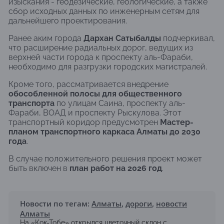
изыскания - геодезические, геологические, а также
сбор исходных данных по инженерным сетям для
дальнейшего проектирования.
Ранее аким города
Дархан Сатыбалды
подчеркивал,
что расширение радиальных дорог, ведущих из
верхней части города к проспекту аль-Фараби,
необходимо для разгрузки городских магистралей.
Кроме того, рассматривается внедрение
обособленной полосы для общественного
транспорта
по улицам Саина, проспекту аль-
Фараби, ВОАД и проспекту Рыскулова. Этот
транспортный коридор предусмотрен
Мастер-
планом транспортного каркаса Алматы до 2030
года
.
В случае положительного решения проект может
быть включен в
план работ на 2026 год
.
Новости по тегам:
Алматы
,
дороги
,
новости
Алматы
На «Кок-Тобе» открылся цветочный склон с