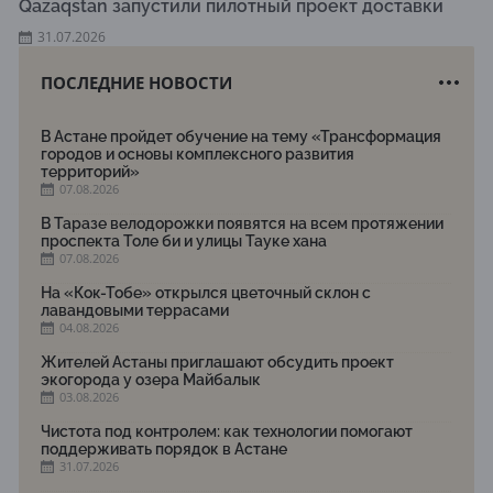
Qazaqstan запустили пилотный проект доставки
31.07.2026
ПОСЛЕДНИЕ НОВОСТИ
В Астане пройдет обучение на тему «Трансформация
городов и основы комплексного развития
территорий»
07.08.2026
В Таразе велодорожки появятся на всем протяжении
проспекта Толе би и улицы Тауке хана
07.08.2026
На «Кок-Тобе» открылся цветочный склон с
лавандовыми террасами
04.08.2026
Жителей Астаны приглашают обсудить проект
экогорода у озера Майбалык
03.08.2026
Чистота под контролем: как технологии помогают
поддерживать порядок в Астане
31.07.2026