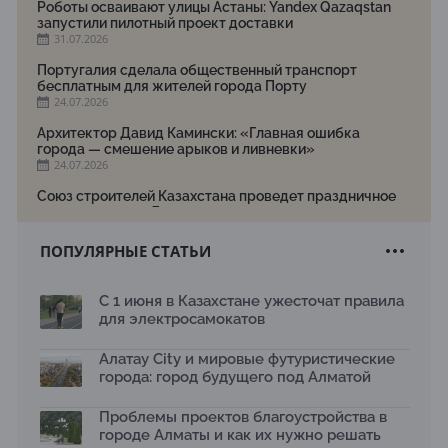
Роботы осваивают улицы Астаны: Yandex Qazaqstan
запустили пилотный проект доставки
31.07.2026
Португалия сделала общественный транспорт
бесплатным для жителей города Порту
24.07.2026
Архитектор Давид Камински: «Главная ошибка
города — смешение арыков и ливневки»
24.07.2026
Союз строителей Казахстана проведет праздничное
мероприятие ко Дню строителя
22.07.2026
ПОПУЛЯРНЫЕ СТАТЬИ
Новый Строительный кодекс: что изменилось для
заказчиков, подрядчиков и государства по мнению
Бауыржана Байбахтиева
С 1 июня в Казахстане ужесточат правила
17.07.2026
для электросамокатов
Яндекс Лавка запустила пилотный проект
рободоставки в Астане
Алатау City и мировые футуристические
15.07.2026
города: город будущего под Алматой
Архитектурная премия SÄULE ARCHITEKTURPREIS
Проблемы проектов благоустройства в
2026 принимает заявки до 31 июля
13.07.2026
городе Алматы и как их нужно решать