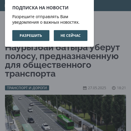
08.08.2026
11:19:59
ПОДПИСКА НА НОВОСТИ
Разрешите отправлять Вам
уведомления о важных новостях.
РАЗРЕШИТЬ
НЕ СЕЙЧАС
В Алматы на улице
Наурызбай батыра уберут
полосу, предназначенную
для общественного
транспорта
ТРАНСПОРТ И ДОРОГИ
27.05.2025
18:21