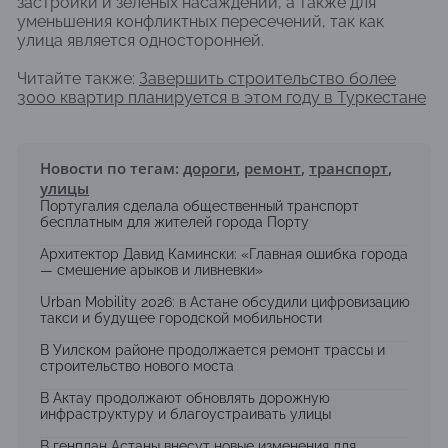
застройки и зелёных насаждений, а также для
уменьшения конфликтных пересечений, так как
улица является односторонней.
Читайте также:
Завершить строительство более
3000 квартир планируется в этом году в Туркестане
Новости по тегам:
дороги
,
ремонт
,
транспорт
,
улицы
Португалия сделала общественный транспорт
бесплатным для жителей города Порту
Архитектор Давид Камински: «Главная ошибка города
— смешение арыков и ливневки»
Urban Mobility 2026: в Астане обсудили цифровизацию
такси и будущее городской мобильности
В Уилском районе продолжается ремонт трассы и
строительство нового моста
В Актау продолжают обновлять дорожную
инфраструктуру и благоустраивать улицы
В генплан Астаны внесут новые изменения для