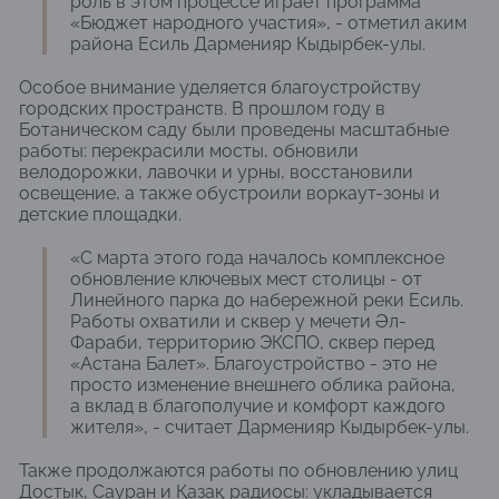
роль в этом процессе играет программа
«Бюджет народного участия», - отметил аким
района Есиль Дарменияр Кыдырбек-улы.
Особое внимание уделяется благоустройству
городских пространств. В прошлом году в
Ботаническом саду были проведены масштабные
работы: перекрасили мосты, обновили
велодорожки, лавочки и урны, восстановили
освещение, а также обустроили воркаут-зоны и
детские площадки.
«С марта этого года началось комплексное
обновление ключевых мест столицы - от
Линейного парка до набережной реки Есиль.
Работы охватили и сквер у мечети Әл-
Фараби, территорию ЭКСПО, сквер перед
«Астана Балет». Благоустройство - это не
просто изменение внешнего облика района,
а вклад в благополучие и комфорт каждого
жителя», - считает Дарменияр Кыдырбек-улы.
Также продолжаются работы по обновлению улиц
Достык, Сауран и Қазақ радиосы: укладывается