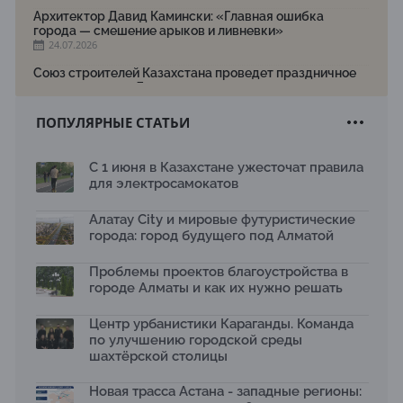
Архитектор Давид Камински: «Главная ошибка
города — смешение арыков и ливневки»
24.07.2026
Союз строителей Казахстана проведет праздничное
мероприятие ко Дню строителя
22.07.2026
ПОПУЛЯРНЫЕ СТАТЬИ
Новый Строительный кодекс: что изменилось для
заказчиков, подрядчиков и государства по мнению
Бауыржана Байбахтиева
С 1 июня в Казахстане ужесточат правила
17.07.2026
для электросамокатов
Яндекс Лавка запустила пилотный проект
рободоставки в Астане
Алатау City и мировые футуристические
15.07.2026
города: город будущего под Алматой
Архитектурная премия SÄULE ARCHITEKTURPREIS
Проблемы проектов благоустройства в
2026 принимает заявки до 31 июля
13.07.2026
городе Алматы и как их нужно решать
Первый Дом правительства Алматы станет главной
Центр урбанистики Караганды. Команда
темой новой выставки в «Целинном»
по улучшению городской среды
13.07.2026
шахтёрской столицы
В столичном детсаду подвели итоги акции «Таза
Қазақстан»: воспитанники подарили вторую жизнь
Новая трасса Астана - западные регионы:
отходам