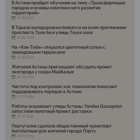
В Астане пройдет обучение на тему «Трансформация
городов и основы комплексного развития
территорий»
07.08.2026
В Таразе велодорожки появятся на всем протяжении
проспекта Толе би и улицы Тауке хана
07.08.2026
На «Кок-Тобе» открылся цветочный склон с
лавандовыми террасами
04.08.2026
Жителей Астаны приглашают обсудить проект
экогорода у озера Майбалык
03.08.2026
Чистота под контролем: как технологии помогают
поддерживать порядок в Астане
31.07.2026
Роботы осваивают улицы Астаны: Yandex Qazaqstan
запустили пилотный проект доставки
31.07.2026
Португалия сделала общественный транспорт
бесплатным для жителей города Порту
24.07.2026