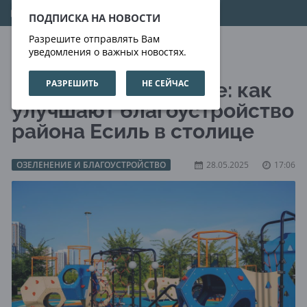
08.08.2026
11:18:59
ПОДПИСКА НА НОВОСТИ
Разрешите отправлять Вам
уведомления о важных новостях.
РАЗРЕШИТЬ
НЕ СЕЙЧАС
Крупное обновление: как
улучшают благоустройство
района Есиль в столице
ОЗЕЛЕНЕНИЕ И БЛАГОУСТРОЙСТВО
28.05.2025
17:06