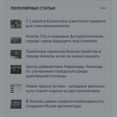
15.07.2026
ПОПУЛЯРНЫЕ СТАТЬИ
Архитектурная премия SÄULE ARCHITEKTURPREIS
2026 принимает заявки до 31 июля
13.07.2026
С 1 июня в Казахстане ужесточат правила
для электросамокатов
Первый Дом правительства Алматы станет главной
темой новой выставки в «Целинном»
13.07.2026
Алатау City и мировые футуристические
города: город будущего под Алматой
В столичном детсаду подвели итоги акции «Таза
Қазақстан»: воспитанники подарили вторую жизнь
Проблемы проектов благоустройства в
отходам
08.07.2026
городе Алматы и как их нужно решать
Ко Дню столицы в Нуре благоустроили шесть
Центр урбанистики Караганды. Команда
общественных пространств
по улучшению городской среды
06.07.2026
шахтёрской столицы
Жара в городах: как застройка влияет на
температуру и здоровье людей
Новая трасса Астана - западные регионы:
03.07.2026
путь станет короче на 560 километров
МЧС усилило мониторинг рек и моренных озер после
сильных дождей в горах Алматы
В Алматы давно назрела необходимость
02.07.2026
создания Музея архитектуры
На общественных слушаниях представили