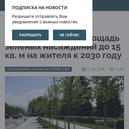
06.08.2026
23:31:59
ПОДПИСКА НА НОВОСТИ
Разрешите отправлять Вам
уведомления о важных новостях.
РАЗРЕШИТЬ
НЕ СЕЙЧАС
Алматы увеличит площадь
зелёных насаждений до 15
кв. м на жителя к 2030 году
ОЗЕЛЕНЕНИЕ И БЛАГОУСТРОЙСТВО
17.02.2026
12:20