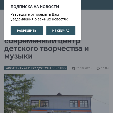
08.08.2026
09:12:01
ПОДПИСКА НА НОВОСТИ
Разрешите отправлять Вам
уведомления о важных новостях.
РАЗРЕШИТЬ
НЕ СЕЙЧАС
В Зеренде открыли
современный центр
детского творчества и
музыки
АРХИТЕКТУРА И ГРАДОСТОИТЕЛЬСТВО
24.10.2025
14:04