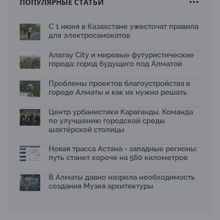
ПОПУЛЯРНЫЕ СТАТЬИ
Новый Строительный кодекс: что изменилось для
заказчиков, подрядчиков и государства по мнению
Бауыржана Байбахтиева
С 1 июня в Казахстане ужесточат правила
17.07.2026
для электросамокатов
Яндекс Лавка запустила пилотный проект
рободоставки в Астане
Алатау City и мировые футуристические
15.07.2026
города: город будущего под Алматой
Архитектурная премия SÄULE ARCHITEKTURPREIS
Проблемы проектов благоустройства в
2026 принимает заявки до 31 июля
13.07.2026
городе Алматы и как их нужно решать
Первый Дом правительства Алматы станет главной
Центр урбанистики Караганды. Команда
темой новой выставки в «Целинном»
по улучшению городской среды
13.07.2026
шахтёрской столицы
В столичном детсаду подвели итоги акции «Таза
Қазақстан»: воспитанники подарили вторую жизнь
Новая трасса Астана - западные регионы:
отходам
путь станет короче на 560 километров
08.07.2026
Ко Дню столицы в Нуре благоустроили шесть
В Алматы давно назрела необходимость
общественных пространств
создания Музея архитектуры
06.07.2026
Жара в городах: как застройка влияет на
температуру и здоровье людей