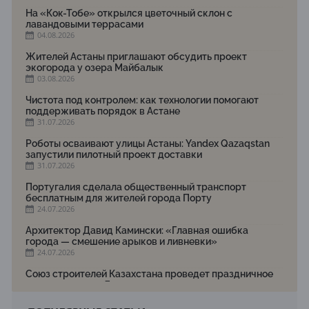
На «Кок-Тобе» открылся цветочный склон с
лавандовыми террасами
04.08.2026
Жителей Астаны приглашают обсудить проект
экогорода у озера Майбалык
03.08.2026
Чистота под контролем: как технологии помогают
поддерживать порядок в Астане
31.07.2026
Роботы осваивают улицы Астаны: Yandex Qazaqstan
запустили пилотный проект доставки
31.07.2026
Португалия сделала общественный транспорт
бесплатным для жителей города Порту
24.07.2026
Архитектор Давид Камински: «Главная ошибка
города — смешение арыков и ливневки»
24.07.2026
Союз строителей Казахстана проведет праздничное
мероприятие ко Дню строителя
22.07.2026