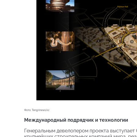
Фото: Tengrinews.kz
Международный подрядчик и технологии
Генеральным девелопером проекта выступает Chi
крупнейших строительных компаний мира, реа