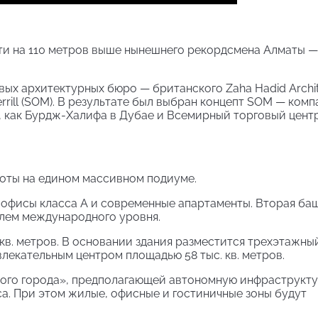
чти на 110 метров выше нынешнего рекордсмена Алматы — 
ых архитектурных бюро — британского Zaha Hadid Archit
rill (SOM). В результате был выбран концепт SOM — комп
, как Бурдж-Халифа в Дубае и Всемирный торговый центр
соты на едином массивном подиуме.
 офисы класса А и современные апартаменты. Вторая ба
елем международного уровня.
 кв. метров. В основании здания разместится трехэтажны
лекательным центром площадью 58 тыс. кв. метров.
ного города», предполагающей автономную инфраструкту
са. При этом жилые, офисные и гостиничные зоны будут