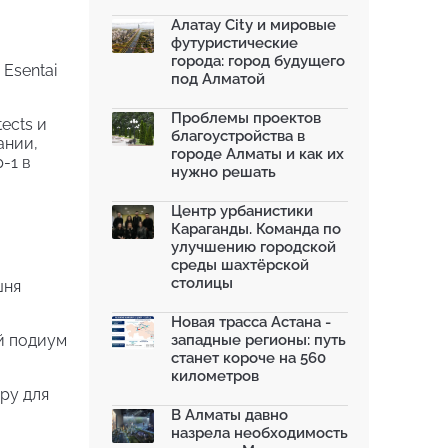
благоустроили шесть обществ...
06.07.2026
Алатау City и мировые
футуристические
Жара в городах: как застройка
города: город будущего
влияет на температу...
Esentai
под Алматой
03.07.2026
МЧС усилило мониторинг рек и
Проблемы проектов
ects и
моренных озер после ...
благоустройства в
ании,
02.07.2026
городе Алматы и как их
-1 в
нужно решать
На общественных слушаниях
представили экологическ...
30.06.2026
Центр урбанистики
Караганды. Команда по
На слушаниях по корректировке
улучшению городской
СЭО Генплана Алматы...
среды шахтёрской
30.06.2026
столицы
шня
130-летняя Майская роща в
Таразе станет экопарком...
Новая трасса Астана -
22.06.2026
й подиум
западные регионы: путь
станет короче на 560
километров
ру для
В Алматы давно
назрела необходимость