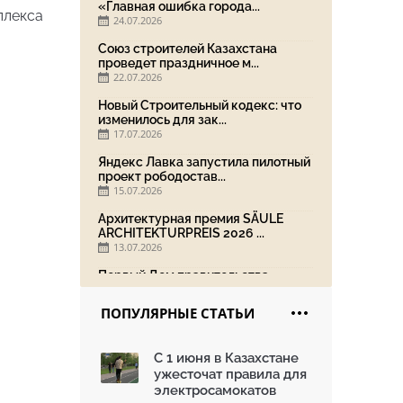
«Главная ошибка города...
плекса
24.07.2026
Союз строителей Казахстана
проведет праздничное м...
22.07.2026
Новый Строительный кодекс: что
изменилось для зак...
17.07.2026
Яндекс Лавка запустила пилотный
проект рободостав...
15.07.2026
Архитектурная премия SÄULE
ARCHITEKTURPREIS 2026 ...
13.07.2026
Первый Дом правительства
Алматы станет главной те...
13.07.2026
ПОПУЛЯРНЫЕ СТАТЬИ
В столичном детсаду подвели
итоги акции «Таза Қаз...
С 1 июня в Казахстане
08.07.2026
ужесточат правила для
Ко Дню столицы в Нуре
электросамокатов