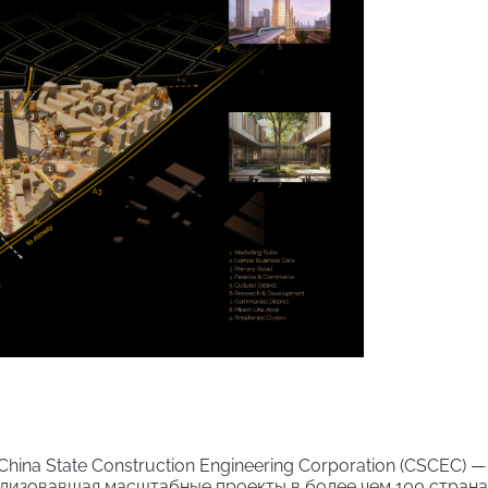
na State Construction Engineering Corporation (CSCEC) —
лизовавшая масштабные проекты в более чем 100 страна