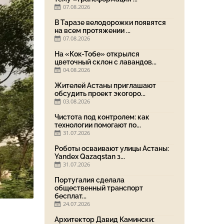
07.08.2026
В Таразе велодорожки появятся
на всем протяжении ...
07.08.2026
На «Кок-Тобе» открылся
цветочный склон с лавандов...
04.08.2026
Жителей Астаны приглашают
обсудить проект экогоро...
03.08.2026
Чистота под контролем: как
технологии помогают по...
31.07.2026
Роботы осваивают улицы Астаны:
Yandex Qazaqstan з...
31.07.2026
Португалия сделала
общественный транспорт
бесплат...
24.07.2026
Архитектор Давид Камински: