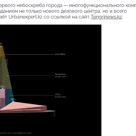
 первого небоскреба города — многофункционального ком
данием не только нового делового центра, но и всего
аёт Urbanexpert.kz со ссылкой на сайт
Tengrinews.kz
.