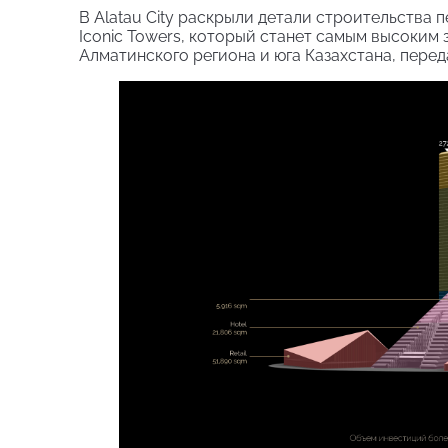
В Alatau City раскрыли детали строительства
Iconic Towers, который станет самым высоким з
Алматинского региона и юга Казахстана, перед