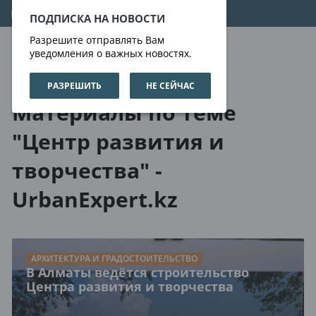
08.08.2026
08:58:13
ПОДПИСКА НА НОВОСТИ
Разрешите отправлять Вам
уведомления о важных новостях.
РАЗРЕШИТЬ
НЕ СЕЙЧАС
О нас
Метки
Материалы по теме
"Центр развития и
творчества" -
UrbanExpert.kz
АРХИТЕКТУРА И ГРАДОСТОИТЕЛЬСТВО
В Алматы ведётся строительство
Центра развития и творчества