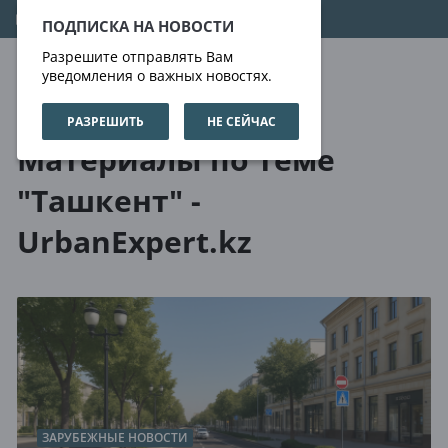
10.08.2026
16:38:37
ПОДПИСКА НА НОВОСТИ
Разрешите отправлять Вам
уведомления о важных новостях.
РАЗРЕШИТЬ
НЕ СЕЙЧАС
О нас
Метки
Материалы по теме
"Ташкент" -
UrbanExpert.kz
ЗАРУБЕЖНЫЕ НОВОСТИ