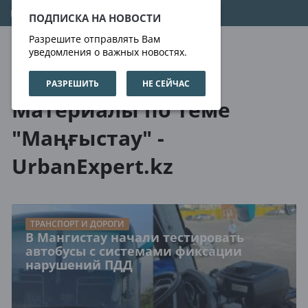
06.08.2026
08:07:35
ПОДПИСКА НА НОВОСТИ
Разрешите отправлять Вам
уведомления о важных новостях.
РАЗРЕШИТЬ
НЕ СЕЙЧАС
О нас
Метки
Материалы по теме
"Маңғыстау" -
UrbanExpert.kz
ТРАНСПОРТ И ДОРОГИ
В Мангистау начали тестировать
автобусы с системами фиксации
нарушений ПДД