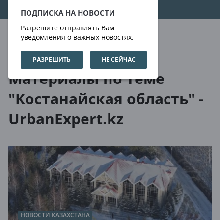
06.08.2026
04:16:11
ПОДПИСКА НА НОВОСТИ
Разрешите отправлять Вам
уведомления о важных новостях.
РАЗРЕШИТЬ
НЕ СЕЙЧАС
О нас
Метки
Материалы по теме
"Костанайская область" -
UrbanExpert.kz
НОВОСТИ КАЗАХСТАНА