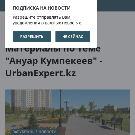
07.08.2026
11:52:30
ПОДПИСКА НА НОВОСТИ
Разрешите отправлять Вам
уведомления о важных новостях.
РАЗРЕШИТЬ
НЕ СЕЙЧАС
О нас
Метки
Материалы по теме
"Ануар Кумпекеев" -
UrbanExpert.kz
ЗАРУБЕЖНЫЕ НОВОСТИ