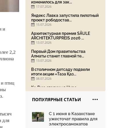
изменилось для зак...
17.07.2026
Яндекс Лавка запустила пилотный
проект рободостав...
15.07.2026
и и
Архитектурная премия SÄULE
ARCHITEKTURPREIS 2026 ...
13.07.2026
Первый Дом правительства
лее 2,2
Алматы станет главной те...
иллиона
13.07.2026
В столичном детсаду подвели
итоги акции «Таза Қаз...
08.07.2026
 и птиц
Ко Дню столицы в Нуре
аны
благоустроили шесть обществ...
з.
06.07.2026
ПОПУЛЯРНЫЕ СТАТЬИ
Жара в городах: как застройка
влияет на температу...
 тысяч
С 1 июня в Казахстане
03.07.2026
ужесточат правила для
в для
МЧС усилило мониторинг рек и
электросамокатов
ии