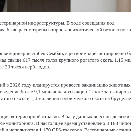
етеринарной инфраструктуры. В ходе совещания под
ва были рассмотрены вопросы эпизоотической безопасност
 ветеринарии Айбек Сембай, в регионе зарегистрировано бо
я свыше 617 тысяч голов крупного рогатого скота, 1,15 м
ее 23 тысяч верблюдов.
ий в 2026 году планируется провести вакцинацию животных
введение более 9,1 миллиона доз вакцин. Также запланиров
атого скота и 1,4 миллиона голов мелкого скота на бруцелле
ция ветеринарной отрасли. В базу данных внесены десятки
S-мониторинга. В настоящее время установлено 3 188 чипо
дей и используется 1 170 GPS-трекеров. Ветеринарные станц