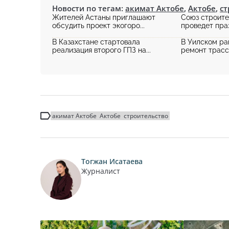
Новости по тегам:
акимат Актобе
,
Актобе
,
ст
Жителей Астаны приглашают
Союз строите
обсудить проект экогоро...
проведет праз
В Казахстане стартовала
В Уилском ра
реализация второго ГПЗ на...
ремонт трассы
акимат Актобе
Актобе
строительство
Тогжан Исатаева
Журналист