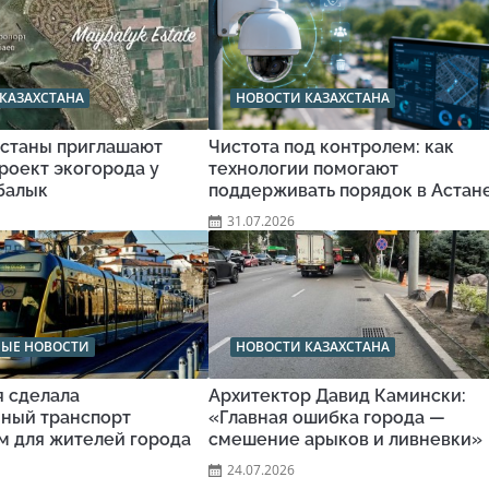
КАЗАХСТАНА
НОВОСТИ КАЗАХСТАНА
станы приглашают
Чистота под контролем: как
роект экогорода у
технологии помогают
балык
поддерживать порядок в Астан
31.07.2026
НЫЕ НОВОСТИ
НОВОСТИ КАЗАХСТАНА
я сделала
Архитектор Давид Камински:
ный транспорт
«Главная ошибка города —
м для жителей города
смешение арыков и ливневки»
24.07.2026