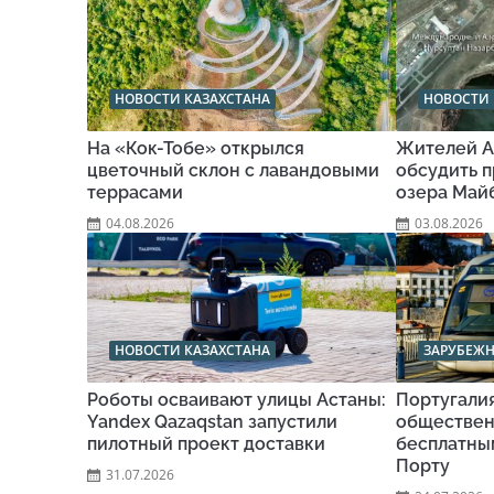
НОВОСТИ КАЗАХСТАНА
НОВОСТИ 
На «Кок-Тобе» открылся
Жителей А
цветочный склон с лавандовыми
обсудить п
террасами
озера Май
04.08.2026
03.08.2026
НОВОСТИ КАЗАХСТАНА
ЗАРУБЕЖ
Роботы осваивают улицы Астаны:
Португали
Yandex Qazaqstan запустили
обществен
пилотный проект доставки
бесплатны
Порту
31.07.2026