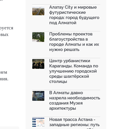
моренных озер после ...
02.07.2026
Алатау City и мировые
футуристические
На общественных слушаниях
города: город будущего
представили экологическ...
под Алматой
30.06.2026
руется
На слушаниях по корректировке
Проблемы проектов
овых
СЭО Генплана Алматы...
благоустройства в
30.06.2026
городе Алматы и как их
нужно решать
130-летняя Майская роща в
Таразе станет экопарком...
22.06.2026
Центр урбанистики
Караганды. Команда по
По улице Саина в Алматы с 20
улучшению городской
вием
июня заработает авто...
среды шахтёрской
19.06.2026
ния.
столицы
В Казахстане объявили конкурс
романов о городах с...
В Алматы давно
18.06.2026
назрела необходимость
создания Музея
архитектуры
Новая трасса Астана -
западные регионы: путь