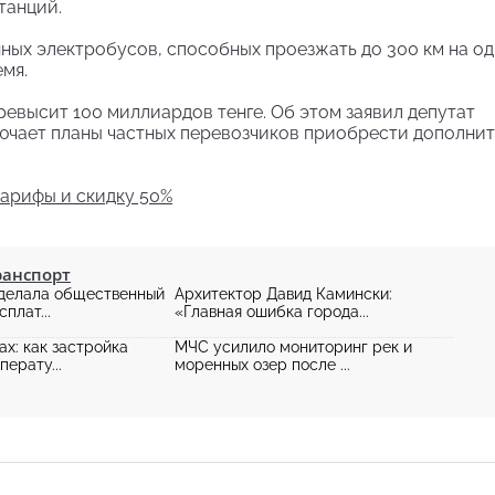
танций.
ных электробусов, способных проезжать до 300 км на о
мя.
евысит 100 миллиардов тенге. Об этом заявил депутат
лючает планы частных перевозчиков приобрести дополни
тарифы и скидку 50%
ранспорт
сделала общественный
Архитектор Давид Камински:
плат...
«Главная ошибка города...
ах: как застройка
МЧС усилило мониторинг рек и
перату...
моренных озер после ...