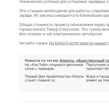
технических условия для установки зарядных с
Эти станции необходимы для работы современ
заряде. Их закупка ожидается в ближайшее вре
Общая стоимость проекта обновления парка пр
гормаслихата Тимур Елеусизов. Эта сумма вк
800 газовых и 118 электрических автобусов.
Читайте также:
На БАКАД хотят ввести новые 
Новости по тегам:
Алматы
,
общественный т
На «Кок-Тобе» открылся цветочный
Португалия 
склон с лавандов...
транспорт бес
Первый Дом правительства Алматы
Жара в город
станет главной те...
влияет на тем