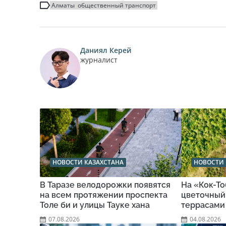
Алматы
общественный транспорт
Даниял Керей
журналист
НОВОСТИ КАЗАХСТАНА
НОВОСТИ 
В Таразе велодорожки появятся
На «Кок-Т
на всем протяжении проспекта
цветочный
Толе би и улицы Тауке хана
террасами
07.08.2026
04.08.2026