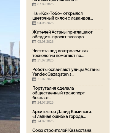
07.08.2026
На «Кок-Тобе» открылся
цветочный склон с лавандов...
04.08.2026
Жителей Астаны приглашают
обсудить проект экогоро...
03.08.2026
Чистота под контролем: как
технологии помогают по...
31.07.2026
Роботы осваивают улицы Астаны:
Yandex Qazaqstan з...
31.07.2026
Португалия сделала
общественный транспорт
бесплат...
24.07.2026
Архитектор Давид Камински:
«Главная ошибка города...
24.07.2026
Союз строителей Казахстана