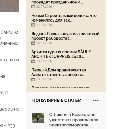
проведет праздничное м...
22.07.2026
Новый Строительный кодекс: что
изменилось для зак...
17.07.2026
 бензина
Яндекс Лавка запустила пилотный
ю
проект рободостав...
язненных
15.07.2026
Архитектурная премия SÄULE
ARCHITEKTURPREIS 2026 ...
онтракты
13.07.2026
Первый Дом правительства
Алматы станет главной те...
 на
13.07.2026
В столичном детсаду подвели
удет
итоги акции «Таза Қаз...
08.07.2026
ПОПУЛЯРНЫЕ СТАТЬИ
Ко Дню столицы в Нуре
деров не
благоустроили шесть обществ...
С 1 июня в Казахстане
06.07.2026
ужесточат правила для
Жара в городах: как застройка
электросамокатов
рам 233