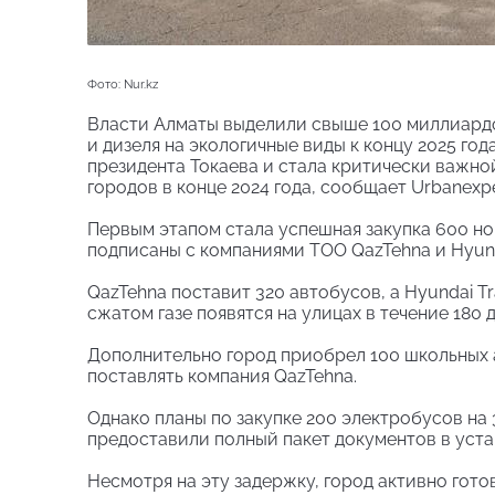
Фото: Nur.kz
Власти Алматы выделили свыше 100 миллиардо
и дизеля на экологичные виды к концу 2025 го
президента Токаева и стала критически важно
городов в конце 2024 года, сообщает Urbanexpe
Первым этапом стала успешная закупка 600 но
подписаны с компаниями TOO QazTehna и Hyund
QazTehna поставит 320 автобусов, а Hyundai T
сжатом газе появятся на улицах в течение 180 д
Дополнительно город приобрел 100 школьных а
поставлять компания QazTehna.
Однако планы по закупке 200 электробусов на
предоставили полный пакет документов в уста
Несмотря на эту задержку, город активно гот