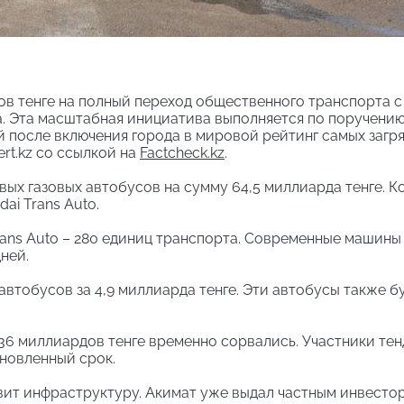
в тенге на полный переход общественного транспорта с
да. Эта масштабная инициатива выполняется по поручени
й после включения города в мировой рейтинг самых загр
rt.kz со ссылкой на
Factcheck.kz
.
вых газовых автобусов на сумму 64,5 миллиарда тенге. К
ai Trans Auto.
rans Auto – 280 единиц транспорта. Современные машины
ней.
втобусов за 4,9 миллиарда тенге. Эти автобусы также б
 36 миллиардов тенге временно сорвались. Участники тен
новленный срок.
овит инфраструктуру. Акимат уже выдал частным инвесто