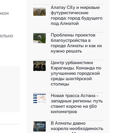
влияет на температу...
03.07.2026
Алатау City и мировые
футуристические
дном
МЧС усилило мониторинг рек и
города: город будущего
моренных озер после ...
под Алматой
02.07.2026
На общественных слушаниях
Проблемы проектов
тельно
представили экологическ...
благоустройства в
30.06.2026
городе Алматы и как их
нужно решать
На слушаниях по корректировке
СЭО Генплана Алматы...
30.06.2026
Центр урбанистики
Караганды. Команда по
130-летняя Майская роща в
улучшению городской
Таразе станет экопарком...
среды шахтёрской
22.06.2026
столицы
По улице Саина в Алматы с 20
июня заработает авто...
Новая трасса Астана -
19.06.2026
западные регионы: путь
станет короче на 560
километров
В Алматы давно
назрела необходимость