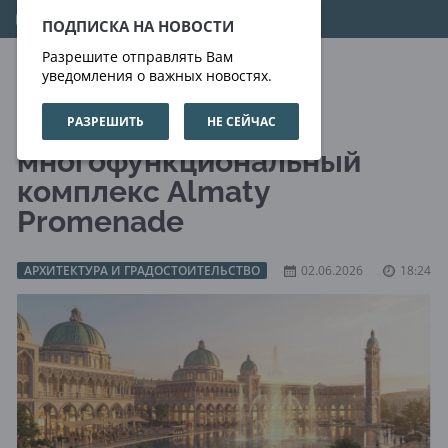
08.08.2026
15:54:22
ПОДПИСКА НА НОВОСТИ
Разрешите отправлять Вам
уведомления о важных новостях.
РАЗРЕШИТЬ
НЕ СЕЙЧАС
В Алматы построят
многофункциональный
комплекс Almaty
Promenade
АРХИТЕКТУРА И ГРАДОСТОИТЕЛЬСТВО
02.06.2026
18:24