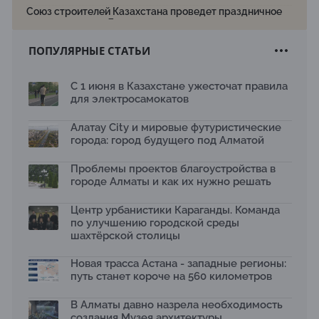
Союз строителей Казахстана проведет праздничное
мероприятие ко Дню строителя
22.07.2026
ПОПУЛЯРНЫЕ СТАТЬИ
Новый Строительный кодекс: что изменилось для
заказчиков, подрядчиков и государства по мнению
Бауыржана Байбахтиева
С 1 июня в Казахстане ужесточат правила
17.07.2026
для электросамокатов
Яндекс Лавка запустила пилотный проект
рободоставки в Астане
Алатау City и мировые футуристические
15.07.2026
города: город будущего под Алматой
Архитектурная премия SÄULE ARCHITEKTURPREIS
Проблемы проектов благоустройства в
2026 принимает заявки до 31 июля
13.07.2026
городе Алматы и как их нужно решать
Первый Дом правительства Алматы станет главной
Центр урбанистики Караганды. Команда
темой новой выставки в «Целинном»
по улучшению городской среды
13.07.2026
шахтёрской столицы
В столичном детсаду подвели итоги акции «Таза
Қазақстан»: воспитанники подарили вторую жизнь
Новая трасса Астана - западные регионы:
отходам
путь станет короче на 560 километров
08.07.2026
Ко Дню столицы в Нуре благоустроили шесть
В Алматы давно назрела необходимость
общественных пространств
создания Музея архитектуры