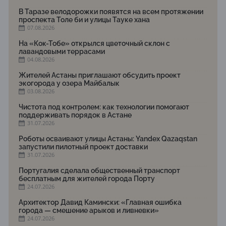
В Таразе велодорожки появятся на всем протяжении
проспекта Толе би и улицы Тауке хана
07.08.2026
На «Кок-Тобе» открылся цветочный склон с
лавандовыми террасами
04.08.2026
Жителей Астаны приглашают обсудить проект
экогорода у озера Майбалык
03.08.2026
Чистота под контролем: как технологии помогают
поддерживать порядок в Астане
31.07.2026
Роботы осваивают улицы Астаны: Yandex Qazaqstan
запустили пилотный проект доставки
31.07.2026
Португалия сделала общественный транспорт
бесплатным для жителей города Порту
24.07.2026
Архитектор Давид Камински: «Главная ошибка
города — смешение арыков и ливневки»
24.07.2026