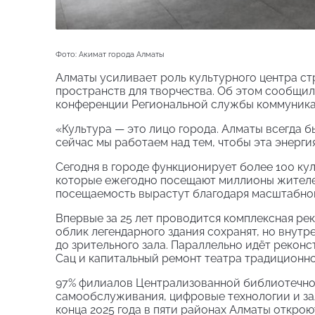
Фото: Акимат города Алматы
Алматы усиливает роль культурного центра ст
пространств для творчества. Об этом сообщил
конференции Региональной службы коммуникац
«Культура — это лицо города. Алматы всегда б
сейчас мы работаем над тем, чтобы эта энерг
Сегодня в городе функционирует более 100 ку
которые ежегодно посещают миллионы жителей
посещаемость вырастут благодаря масштабно
Впервые за 25 лет проводится комплексная ре
облик легендарного здания сохранят, но внут
до зрительного зала. Параллельно идёт рекон
Сац и капитальный ремонт театра традиционно
97% филиалов Централизованной библиотечно
самообслуживания, цифровые технологии и за
конца 2025 года в пяти районах Алматы откр