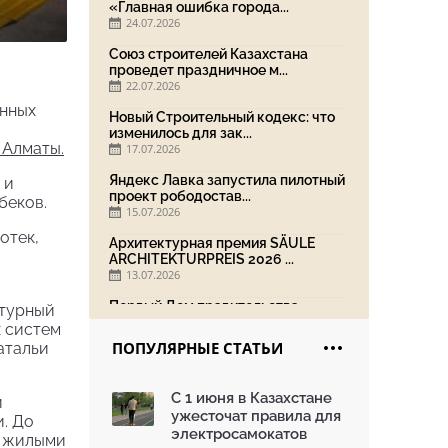
«Главная ошибка города...
24.07.2026
Союз строителей Казахстана
проведет праздничное м...
22.07.2026
енных
Новый Строительный кодекс: что
изменилось для зак...
 Алматы.
17.07.2026
Яндекс Лавка запустила пилотный
 и
проект рободостав...
беков.
15.07.2026
отек,
Архитектурная премия SÄULE
ARCHITEKTURPREIS 2026 ...
13.07.2026
Первый Дом правительства
ктурный
Алматы станет главной те...
х систем
13.07.2026
ПОПУЛЯРНЫЕ СТАТЬИ
атальи
В столичном детсаду подвели
итоги акции «Таза Қаз...
С 1 июня в Казахстане
и
08.07.2026
ужесточат правила для
. До
Ко Дню столицы в Нуре
электросамокатов
и жилыми