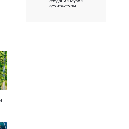
создания Музея
архитектуры
и