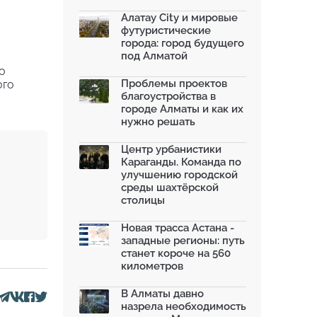
благоустроили шесть обществ...
06.07.2026
Алатау City и мировые
футуристические
Жара в городах: как застройка
города: город будущего
влияет на температу...
под Алматой
03.07.2026
о
МЧС усилило мониторинг рек и
Проблемы проектов
ого
моренных озер после ...
благоустройства в
02.07.2026
городе Алматы и как их
нужно решать
На общественных слушаниях
представили экологическ...
30.06.2026
Центр урбанистики
Караганды. Команда по
На слушаниях по корректировке
улучшению городской
СЭО Генплана Алматы...
среды шахтёрской
30.06.2026
столицы
130-летняя Майская роща в
Таразе станет экопарком...
Новая трасса Астана -
22.06.2026
западные регионы: путь
станет короче на 560
километров
В Алматы давно
назрела необходимость