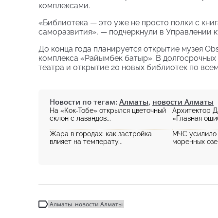
комплексами.
«Библиотека — это уже не просто полки с кни
саморазвития», — подчеркнули в Управлении к
До конца года планируется открытие музея Ob
комплекса «Райымбек батыр». В долгосрочных
театра и открытие 20 новых библиотек по всему
Новости по тегам:
Алматы
,
новости Алматы
На «Кок-Тобе» открылся цветочный
Архитектор Д
склон с лавандов...
«Главная ошиб
Жара в городах: как застройка
МЧС усилило 
влияет на температу...
моренных озер
Алматы
новости Алматы