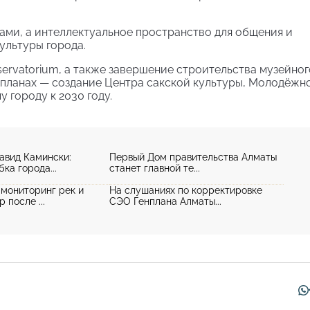
гами, а интеллектуальное пространство для общения и
ультуры города.
servatorium, а также завершение строительства музейног
 планах — создание Центра сакской культуры, Молодёжн
 городу к 2030 году.
авид Камински:
Первый Дом правительства Алматы
ка города...
станет главной те...
мониторинг рек и
На слушаниях по корректировке
 после ...
СЭО Генплана Алматы...