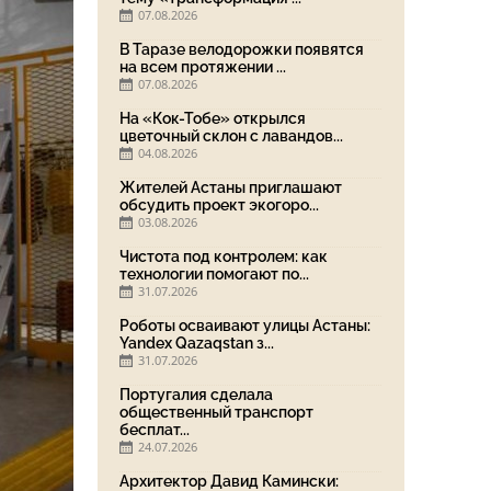
07.08.2026
В Таразе велодорожки появятся
на всем протяжении ...
07.08.2026
На «Кок-Тобе» открылся
цветочный склон с лавандов...
04.08.2026
Жителей Астаны приглашают
обсудить проект экогоро...
03.08.2026
Чистота под контролем: как
технологии помогают по...
31.07.2026
Роботы осваивают улицы Астаны:
Yandex Qazaqstan з...
31.07.2026
Португалия сделала
общественный транспорт
бесплат...
24.07.2026
Архитектор Давид Камински: