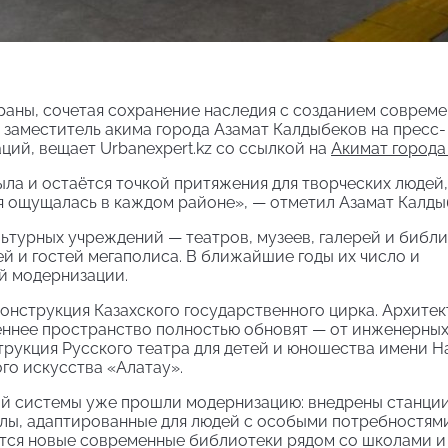
раны, сочетая сохранение наследия с созданием соврем
 заместитель акима города Азамат Калдыбеков на пресс-
ий, вещает Urbanexpert.kz со ссылкой на
Акимат города
ыла и остаётся точкой притяжения для творческих людей,
ия ощущалась в каждом районе», — отметил Азамат Калды
льтурных учреждений — театров, музеев, галерей и библи
 и гостей мегаполиса. В ближайшие годы их число и
й модернизации.
конструкция Казахского государственного цирка. Архите
реннее пространство полностью обновят — от инженерны
струкция Русского театра для детей и юношества имени Н
го искусства «Алатау».
й системы уже прошли модернизацию: внедрены станци
лы, адаптированные для людей с особыми потребностями
оются новые современные библиотеки рядом со школами 