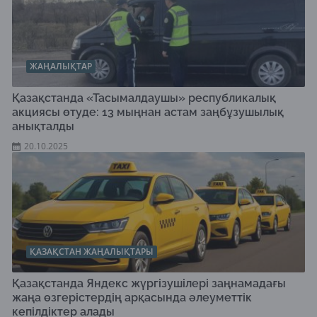
ЖАҢАЛЫҚТАР
Қазақстанда «Тасымалдаушы» республикалық
акциясы өтуде: 13 мыңнан астам заңбұзушылық
анықталды
20.10.2025
ҚАЗАҚСТАН ЖАҢАЛЫҚТАРЫ
Қазақстанда Яндекс жүргізушілері заңнамадағы
жаңа өзгерістердің арқасында әлеуметтік
кепілдіктер алады