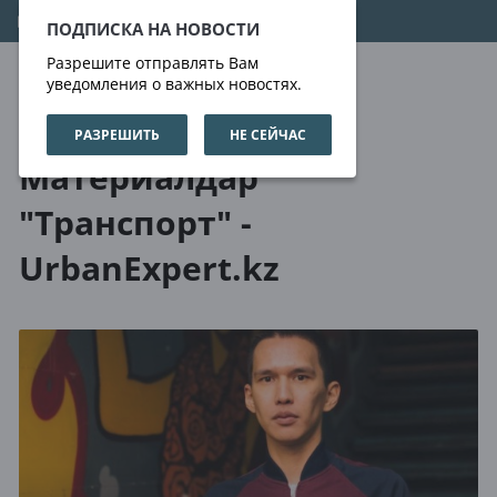
06.08.2026
20:14:06
ПОДПИСКА НА НОВОСТИ
Разрешите отправлять Вам
уведомления о важных новостях.
РАЗРЕШИТЬ
НЕ СЕЙЧАС
Біз туралы
Тегтер
Материалдар
"Транспорт" -
UrbanExpert.kz