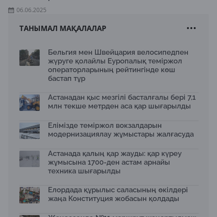
06.06.2025
ТАНЫМАЛ МАҚАЛАЛАР
Бельгия мен Швейцария велосипедпен
жүруге қолайлы Еуропалық теміржол
операторларының рейтингінде көш
бастап тұр
Астанадан қыс мезгілі басталғалы бері 7,1
млн текше метрден аса қар шығарылды
Елімізде теміржол вокзалдарын
модернизациялау жұмыстары жалғасуда
Астанада қалың қар жауды: қар күреу
жұмысына 1700-ден астам арнайы
техника шығарылды
Елордада құрылыс саласының өкілдері
жаңа Конституция жобасын қолдады