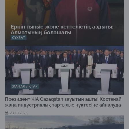
Еркін тыныс және кептелістің аздығы:
Алматының болашағы
СҰХБАТ
ЖАҢАЛЫҚТАР
Президент KIA Qazaqstan зауытын ашты: Қостанай
жаңа индустриялық тартылыс нүктесіне айналуда
23.10.2025