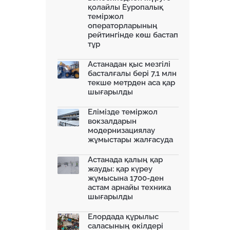
қолайлы Еуропалық
теміржол
операторларының
рейтингінде көш бастап
тұр
Астанадан қыс мезгілі
басталғалы бері 7,1 млн
текше метрден аса қар
шығарылды
Елімізде теміржол
вокзалдарын
модернизациялау
жұмыстары жалғасуда
Астанада қалың қар
жауды: қар күреу
жұмысына 1700-ден
астам арнайы техника
шығарылды
Елордада құрылыс
саласының өкілдері