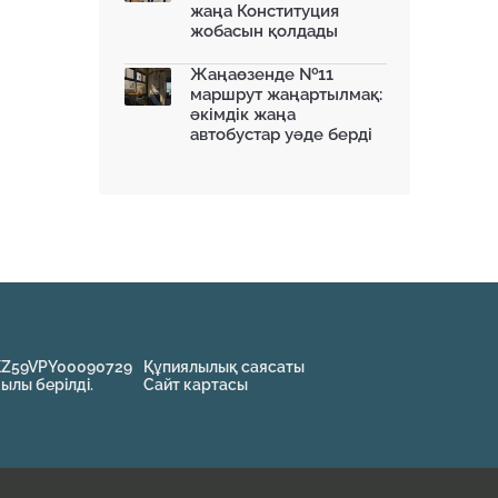
жаңа Конституция
жобасын қолдады
Жаңаөзенде №11
маршрут жаңартылмақ:
әкімдік жаңа
автобустар уәде берді
KZ59VPY00090729
Құпиялылық саясаты
жылы берілді.
Сайт картасы