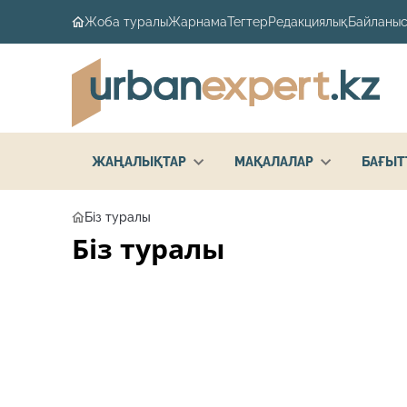
Жоба туралы
Жарнама
Тегтер
Редакциялық
Байланыс
ЖАҢАЛЫҚТАР
МАҚАЛАЛАР
БАҒЫТ
Біз туралы
Біз туралы