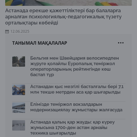
Астанада ерекше қажеттіліктері бар балаларға
арналған психологиялық-педагогикалық түзету
орталықтары көбейді
12.06.2025
ТАНЫМАЛ МАҚАЛАЛАР
Бельгия мен Швейцария велосипедпен
жүруге қолайлы Еуропалық теміржол
операторларының рейтингінде көш
бастап тұр
Астанадан қыс мезгілі басталғалы бері 7,1
млн текше метрден аса қар шығарылды
Елімізде теміржол вокзалдарын
модернизациялау жұмыстары жалғасуда
Астанада қалың қар жауды: қар күреу
жұмысына 1700-ден астам арнайы
техника шығарылды