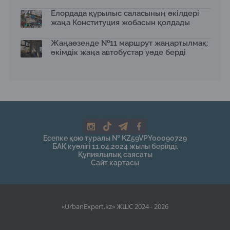
Елордада құрылыс саласының өкілдері
жаңа Конституция жобасын қолдады
Жаңаөзенде №11 маршрут жаңартылмақ:
әкімдік жаңа автобустар уәде берді
Есепке қою туралы № KZ59VPY00090729
БАҚ куәлігі 11.04.2024 жылы берілді.
Құпиялылық саясаты
Сайт картасы
«UrbanExpert.kz» ЖШС 2024 - 2026