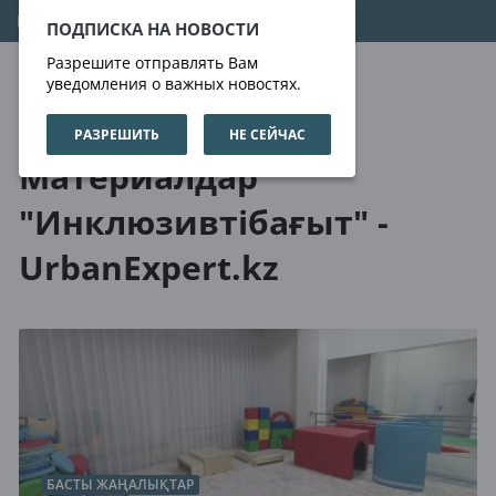
10.08.2026
15:57:51
ПОДПИСКА НА НОВОСТИ
Разрешите отправлять Вам
уведомления о важных новостях.
РАЗРЕШИТЬ
НЕ СЕЙЧАС
Біз туралы
Тегтер
Материалдар
"Инклюзивтібағыт" -
UrbanExpert.kz
БАСТЫ ЖАҢАЛЫҚТАР