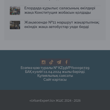
Елордада құрылыс саласының өкілдері
жаңа Конституция жобасын қолдады
Жаңаөзенде №11 маршрут жаңартылмақ:
әкімдік жаңа автобустар уәде берді
Есепке қою туралы № KZ59VPY00090729
БАҚ куәлігі 11.04.2024 жылы берілді.
Құпиялылық саясаты
Сайт картасы
«UrbanExpert.kz» ЖШС 2024 - 2026