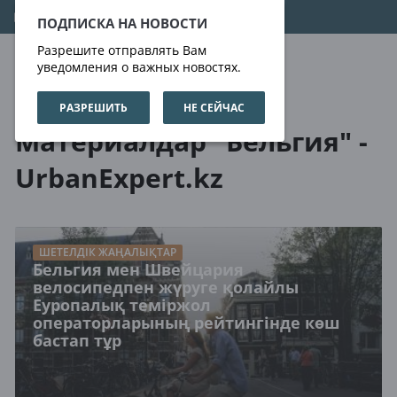
09.08.2026
17:18:00
ПОДПИСКА НА НОВОСТИ
Разрешите отправлять Вам
уведомления о важных новостях.
РАЗРЕШИТЬ
НЕ СЕЙЧАС
Біз туралы
Тегтер
Материалдар "Бельгия" -
UrbanExpert.kz
ШЕТЕЛДІК ЖАҢАЛЫҚТАР
Бельгия мен Швейцария
велосипедпен жүруге қолайлы
Еуропалық теміржол
операторларының рейтингінде көш
бастап тұр