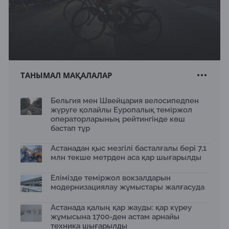
ТАНЫМАЛ МАҚАЛАЛАР
Бельгия мен Швейцария велосипедпен
жүруге қолайлы Еуропалық теміржол
операторларының рейтингінде көш
бастап тұр
Астанадан қыс мезгілі басталғалы бері 7,1
млн текше метрден аса қар шығарылды
Елімізде теміржол вокзалдарын
модернизациялау жұмыстары жалғасуда
Астанада қалың қар жауды: қар күреу
жұмысына 1700-ден астам арнайы
техника шығарылды